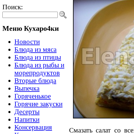
Поиск:
Меню Кухаро4ки
Новости
Блюда из мяса
Блюда из птицы
Блюда из рыбы и
морепродуктов
Вторые блюда
Выпечка
Горяченькое
Горячие закуски
Десерты
Напитки
Консервация
Смазать салат со вс