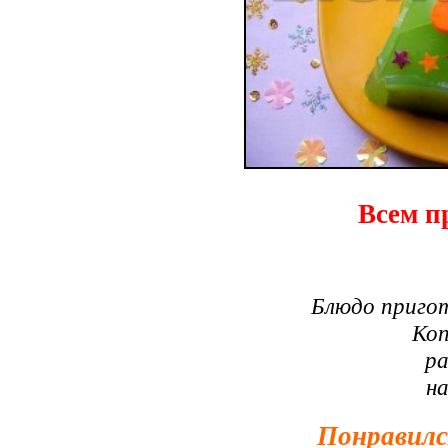
Всем п
Блюдо приго
Коп
ра
н
Понравилс