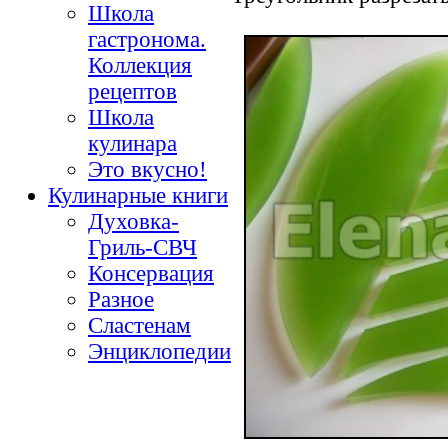
Школа
гастронома.
Коллекция
рецептов
Школа
кулинара
Это вкусно!
Кулинарные книги
Духовка-
Гриль-СВЧ
Консервация
Разное
Сластенам
Энциклопедии