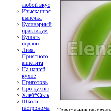
любой вкус
Изысканная
выпечка
Кулинарный
практикум
Кушать
подано
Лиза.
Приятного
аппетита
На нашей
кухне
Приготовь
Про кухню
Хлеб*Соль
Школа
гастронома
Треугольник разрезать