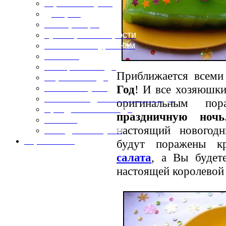
Горячие закуски
Десерты
Консервация
Кулинарные хитрости
Маленьким гурманам
Напитки
Овощные блюда
Приближается всем
Первые блюда
Год
! И все хозяюшк
Полевая кухня
Постные и диетические блюда
оригинальным по
Праздничные блюда
праздничную ночь
Салаты
настоящий нового
Холодные закуски
Карта сайта
будут поражены кр
салата
, а Вы будет
настоящей королево