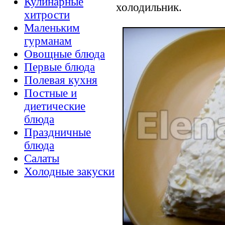
Кулинарные
холодильник.
хитрости
Маленьким
гурманам
Овощные блюда
Первые блюда
Полевая кухня
Постные и
диетические
блюда
Праздничные
блюда
Салаты
Холодные закуски