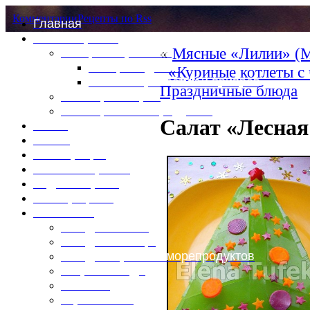
Комментарии
Рецепты по Rss
Главная
Это интересно
«
Мясные «Лилии» (М
Специи и пряности
Специи и диета
«Куриные котлеты с
Каталог пряностей и приправ
Праздничные блюда
Таблица калорий
Таблица массы продуктов
Салат «Лесная
Войти
Выйти
Регистрация
Забыли пароль?
Задать пароль
Ваш профиль
Фотоменю
Блюда из мяса
Блюда из птицы
Блюда из рыбы и морепродуктов
Вторые блюда
Выпечка
Горяченькое