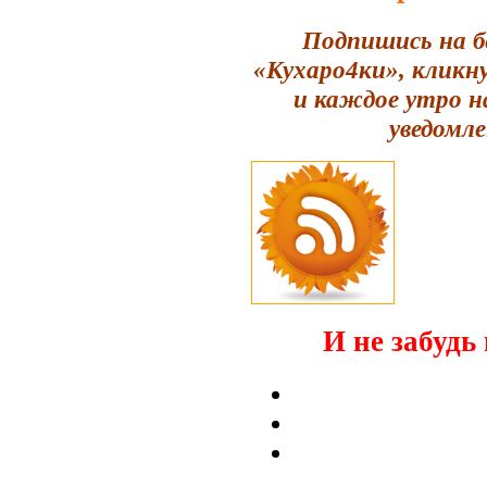
Подпишись на б
«Кухаро4ки», кликн
и каждое утро н
уведомле
И не забудь 