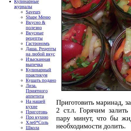
Кулинарные
журналы
Saveurs
Shape Меню
Вкусно &
полезно
Вкусные
рецепты
Гастрономъ
Даша. Рецепты
на любой вкус
Изысканная
выпечка
Кулинарный
практикум
Кушать подано
Лиза.
Приятного
аппетита
Приготовить маринад, зак
На нашей
кухне
2 ст.л. Горячим залить
Приготовь
пару минут, что бы жи
Про кухню
Хлеб*Соль
необходимости долить.
Школа