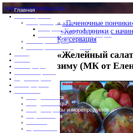
Комментарии
Рецепты по Rss
Главная
Это интересно
«
«Печеночные пончики»
Специи и пряности
Специи и диета
«Картофляники с начи
Каталог пряностей и приправ
Консервация
Таблица калорий
Таблица массы продуктов
«Желейный салат
Войти
Выйти
зиму (МК от Еле
Регистрация
Забыли пароль?
Задать пароль
Ваш профиль
Фотоменю
Блюда из мяса
Блюда из птицы
Блюда из рыбы и морепродуктов
Вторые блюда
Выпечка
Горяченькое