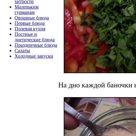
хитрости
Маленьким
гурманам
Овощные блюда
Первые блюда
Полевая кухня
Постные и
диетические блюда
Праздничные блюда
Салаты
Холодные закуски
На дно каждой баночки н