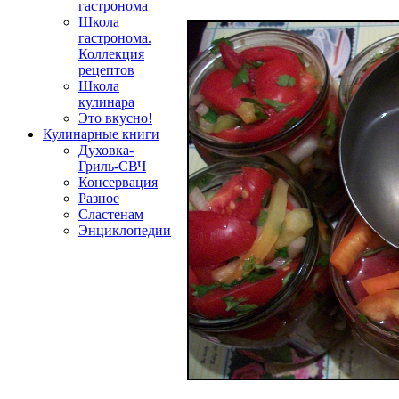
гастронома
Школа
гастронома.
Коллекция
рецептов
Школа
кулинара
Это вкусно!
Кулинарные книги
Духовка-
Гриль-СВЧ
Консервация
Разное
Сластенам
Энциклопедии