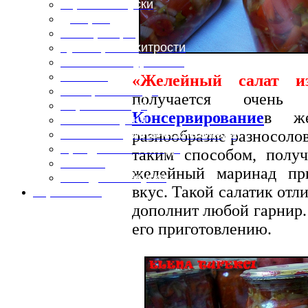
Горячие закуски
Десерты
Консервация
Кулинарные хитрости
Маленьким гурманам
Напитки
«Желейный салат и
Овощные блюда
получается очень
Первые блюда
Консервирование
в же
Полевая кухня
разнообразие разносолов
Постные и диетические блюда
Праздничные блюда
таким способом, полу
Салаты
желейный маринад пр
Холодные закуски
вкус. Такой салатик отл
Карта сайта
дополнит любой гарнир
его приготовлению.