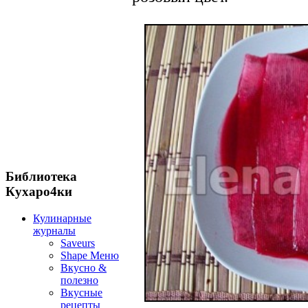
Библиотека
Кухаро4ки
Кулинарные
журналы
Saveurs
Shape Меню
Вкусно &
полезно
Вкусные
рецепты