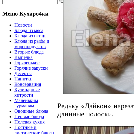
Меню Кухаро4ки
Новости
Блюда из мяса
Блюда из птицы
Блюда из рыбы и
морепродуктов
Вторые блюда
Выпечка
Горяченькое
Горячие закуски
Десерты
Напитки
Консервация
Кулинарные
хитрости
Маленьким
Редьку «Дайкон» нареза
гурманам
Овощные блюда
длинные полоски.
Первые блюда
Полевая кухня
Постные и
диетические блюда