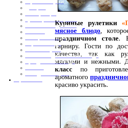
Горячие закуски
Десерты
Консервация
Кулинарные хитрости
Куриные рулетики
«
Маленьким гурманам
мясное блюдо
, котор
Напитки
праздничном столе
. 
Овощные блюда
Первые блюда
гарниру. Гости по дос
Полевая кухня
качества, так как р
Постные и диетические блюда
мягкими и нежными. 
Праздничные блюда
Салаты
класс
по приготовле
Холодные закуски
ароматного
празднично
Карта сайта
красиво украсить.