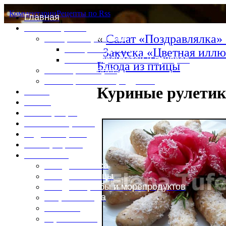
Комментарии
Рецепты по Rss
Главная
Это интересно
«
Салат «Поздравлялка»
Специи и пряности
Специи и диета
Закуска «Цветная иллю
Каталог пряностей и приправ
Блюда из птицы
Таблица калорий
Таблица массы продуктов
Куриные рулетик
Войти
Выйти
Регистрация
Забыли пароль?
Задать пароль
Ваш профиль
Фотоменю
Блюда из мяса
Блюда из птицы
Блюда из рыбы и морепродуктов
Вторые блюда
Выпечка
Горяченькое