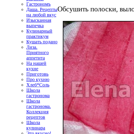
Гастрономъ
Обсушить полоски, выло
Даша. Рецепты
на любой вкус
Изысканная
выпечка
Кулинарный
практикум
Кушать подано
Лиза.
Приятного
аппетита
На нашей
кухне
Приготовь
Про кухню
Хлеб*Соль
Школа
гастронома
Школа
гастронома.
Коллекция
рецептов
Школа
кулинара
Это вкусно!