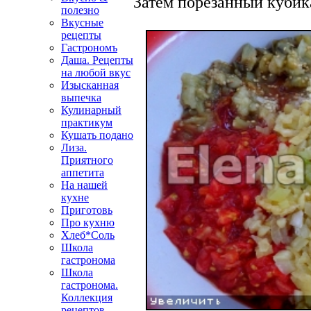
Затем порезанный кубик
полезно
Вкусные
рецепты
Гастрономъ
Даша. Рецепты
на любой вкус
Изысканная
выпечка
Кулинарный
практикум
Кушать подано
Лиза.
Приятного
аппетита
На нашей
кухне
Приготовь
Про кухню
Хлеб*Соль
Школа
гастронома
Школа
гастронома.
Коллекция
рецептов