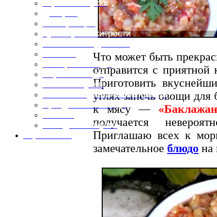
Горячие закуски
Десерты
Консервация
Кулинарные хитрости
Маленьким гурманам
Напитки
Что может быть прекрас
Овощные блюда
отправится с приятной 
Первые блюда
Приготовить вкусней
Полевая кухня
углях запечь овощи для
Постные и диетические блюда
Праздничные блюда
к мясу —
«Баклажа
Салаты
получается невероя
Холодные закуски
Приглашаю всех к морю
Карта сайта
замечательное
блюдо
на