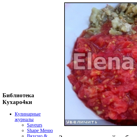
Библиотека
Кухаро4ки
Кулинарные
журналы
Saveurs
Shape Меню
Вкусно &