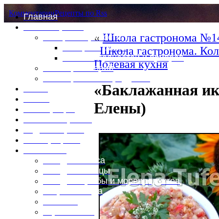
Комментарии
Рецепты по Rss
Главная
Это интересно
«
Школа гастронома №14
Специи и пряности
Специи и диета
Школа гастронома. Кол
Каталог пряностей и приправ
Полевая кухня
Таблица калорий
Таблица массы продуктов
«Баклажанная ик
Войти
Выйти
Елены)
Регистрация
Забыли пароль?
Задать пароль
Ваш профиль
Фотоменю
Блюда из мяса
Блюда из птицы
Блюда из рыбы и морепродуктов
Вторые блюда
Выпечка
Горяченькое