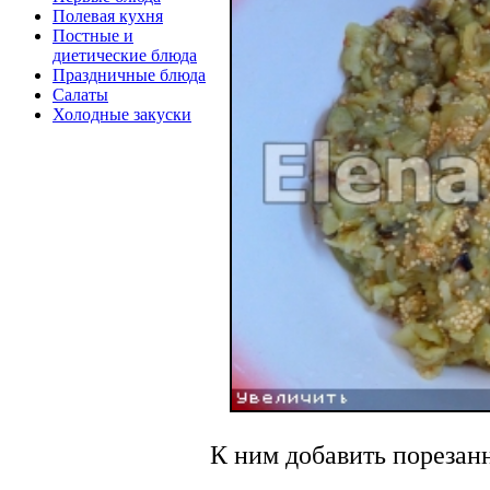
Полевая кухня
Постные и
диетические блюда
Праздничные блюда
Салаты
Холодные закуски
К ним добавить порезан