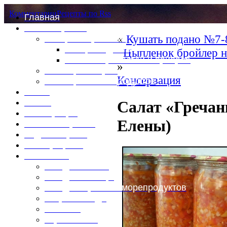
Комментарии
Рецепты по Rss
Главная
Это интересно
«
Кушать подано №7-8
Специи и пряности
Специи и диета
Цыпленок бройлер н
Каталог пряностей и приправ
»
Таблица калорий
Консервация
Таблица массы продуктов
Войти
Выйти
Салат «Гречан
Регистрация
Елены)
Забыли пароль?
Задать пароль
Ваш профиль
Фотоменю
Блюда из мяса
Блюда из птицы
Блюда из рыбы и морепродуктов
Вторые блюда
Выпечка
Горяченькое