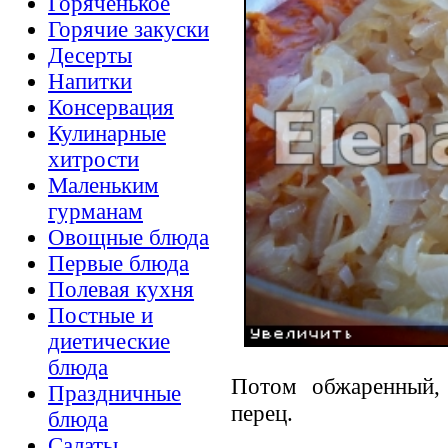
Горяченькое
Горячие закуски
Десерты
Напитки
Консервация
Кулинарные
хитрости
Маленьким
гурманам
Овощные блюда
Первые блюда
Полевая кухня
Постные и
диетические
блюда
Потом обжаренный, 
Праздничные
перец.
блюда
Салаты