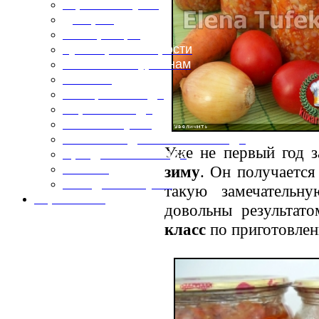
Горячие закуски
Десерты
Консервация
Кулинарные хитрости
Маленьким гурманам
Напитки
Овощные блюда
Первые блюда
Полевая кухня
Постные и диетические блюда
Уже не первый год 
Праздничные блюда
Салаты
зиму
. Он получается
Холодные закуски
такую замечатель
Карта сайта
довольны результат
класс
по приготовлен