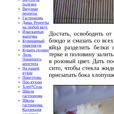
полезно
Вкусные
рецепты
Гастрономъ
Даша. Рецепты
на любой вкус
Изысканная
Достать, освободить от
выпечка
блюдо и смазать со все
Кулинарный
практикум
яйца разделить белки 
Кушать подано
терке и половину залит
Лиза.
Приятного
в розовый цвет. Дать п
аппетита
сито, чтобы стекла жид
На нашей
кухне
присыпать бока хлопушк
Приготовь
Про кухню
Хлеб*Соль
Школа
гастронома
Школа
гастронома.
Коллекция