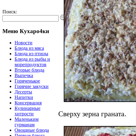
Поиск:
Меню Кухаро4ки
Новости
Блюда из мяса
Блюда из птицы
Блюда из рыбы и
морепродуктов
Вторые блюда
Выпечка
Горяченькое
Горячие закуски
Десерты
Напитки
Консервация
Кулинарные
Сверху зерна граната.
хитрости
Маленьким
гурманам
Овощные блюда
Первые блюда