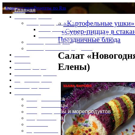
Комментарии
Рецепты по Rss
Главная
Это интересно
«
«Картофельные ушки»
Специи и пряности
Специи и диета
«Супер-пицца» в стака
Каталог пряностей и приправ
Праздничные блюда
Таблица калорий
Таблица массы продуктов
Салат «Новогодн
Войти
Выйти
Елены)
Регистрация
Забыли пароль?
Задать пароль
Ваш профиль
Фотоменю
Блюда из мяса
Блюда из птицы
Блюда из рыбы и морепродуктов
Вторые блюда
Выпечка
Горяченькое