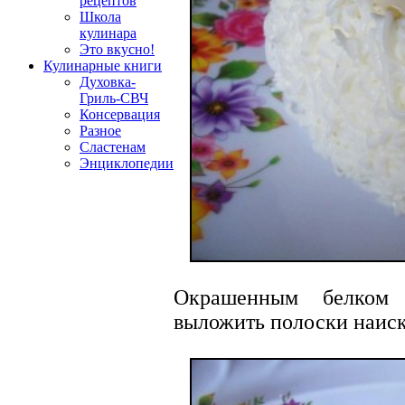
рецептов
Школа
кулинара
Это вкусно!
Кулинарные книги
Духовка-
Гриль-СВЧ
Консервация
Разное
Сластенам
Энциклопедии
Окрашенным белком
выложить полоски наиск