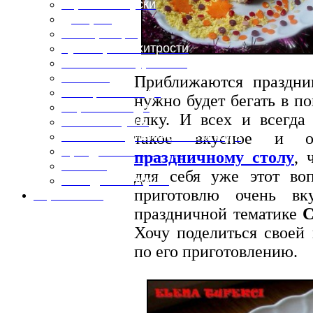
Горячие закуски
Десерты
Консервация
Кулинарные хитрости
Маленьким гурманам
Напитки
Приближаются праздн
Овощные блюда
нужно будет бегать в п
Первые блюда
елку. И всех и всегда
Полевая кухня
такое вкусное и ор
Постные и диетические блюда
Праздничные блюда
праздничному столу
, 
Салаты
для себя уже этот во
Холодные закуски
приготовлю очень вк
Карта сайта
праздничной тематике
С
Хочу поделиться своей
по его приготовлению.