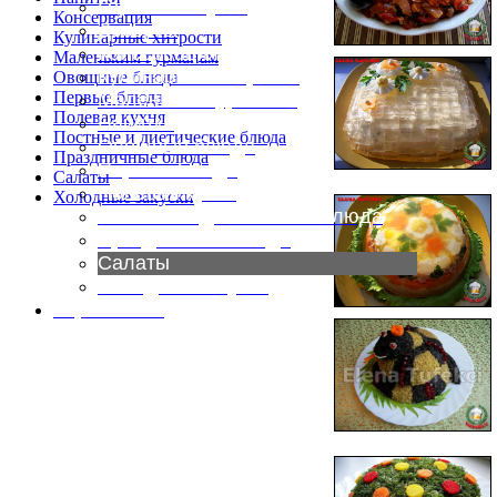
Горячие закуски
Консервация
Десерты
Кулинарные хитрости
Консервация
Маленьким гурманам
Кулинарные хитрости
Овощные блюда
Первые блюда
Маленьким гурманам
Полевая кухня
Напитки
Постные и диетические блюда
Овощные блюда
Праздничные блюда
Первые блюда
Салаты
Полевая кухня
Холодные закуски
Постные и диетические блюда
Праздничные блюда
Салаты
Холодные закуски
Карта сайта