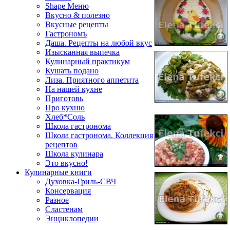
Shape Меню
Вкусно & полезно
Вкусные рецепты
Гастрономъ
Даша. Рецепты на любой вкус
Изысканная выпечка
Кулинарный практикум
Кушать подано
Лиза. Приятного аппетита
На нашей кухне
Приготовь
Про кухню
Хлеб*Соль
Школа гастронома
Школа гастронома. Коллекция
рецептов
Школа кулинара
Это вкусно!
Кулинарные книги
Духовка-Гриль-СВЧ
Консервация
Разное
Сластенам
Энциклопедии