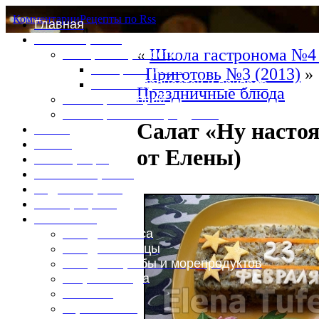
Комментарии
Рецепты по Rss
Главная
Это интересно
«
Школа гастронома №4 
Специи и пряности
Специи и диета
Приготовь №3 (2013)
»
Каталог пряностей и приправ
Праздничные блюда
Таблица калорий
Таблица массы продуктов
Салат «Ну насто
Войти
Выйти
от Елены)
Регистрация
Забыли пароль?
Задать пароль
Ваш профиль
Фотоменю
Блюда из мяса
Блюда из птицы
Блюда из рыбы и морепродуктов
Вторые блюда
Выпечка
Горяченькое