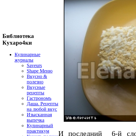
Библиотека
Кухаро4ки
Кулинарные
журналы
Saveurs
Shape Меню
Вкусно &
полезно
Вкусные
рецепты
Гастрономъ
Даша. Рецепты
на любой вкус
Изысканная
выпечка
Кулинарный
практикум
И последний 6-й сло