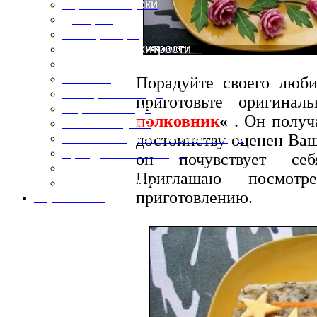
Горячие закуски
Десерты
Консервация
Кулинарные хитрости
Маленьким гурманам
Напитки
Порадуйте своего лю
Овощные блюда
приготовьте оригина
Первые блюда
полковник
«
. Он получ
Полевая кухня
достоинству оценен Ва
Постные и диетические блюда
Праздничные блюда
он почувствует себ
Салаты
Приглашаю посмот
Холодные закуски
приготовлению.
Карта сайта