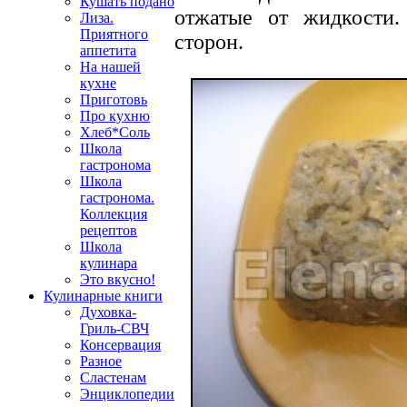
Кушать подано
отжатые от жидкости.
Лиза.
Приятного
сторон.
аппетита
На нашей
кухне
Приготовь
Про кухню
Хлеб*Соль
Школа
гастронома
Школа
гастронома.
Коллекция
рецептов
Школа
кулинара
Это вкусно!
Кулинарные книги
Духовка-
Гриль-СВЧ
Консервация
Разное
Сластенам
Энциклопедии