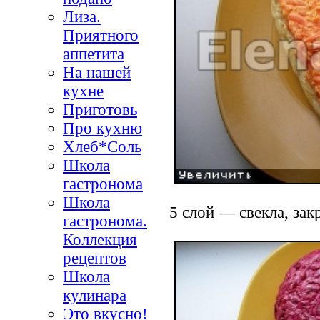
Лиза.
Приятного
аппетита
На нашей
кухне
Приготовь
Про кухню
Хлеб*Соль
Школа
гастронома
Школа
5 слой — свекла, закр
гастронома.
Коллекция
рецептов
Школа
кулинара
Это вкусно!