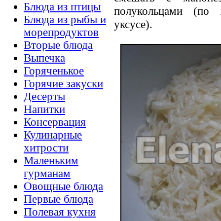
Блюда из птицы
полукольцами (по
Блюда из рыбы и
уксусе).
морепродуктов
Вторые блюда
Выпечка
Горяченькое
Горячие закуски
Десерты
Напитки
Консервация
Кулинарные
хитрости
Маленьким
гурманам
Овощные блюда
Первые блюда
Полевая кухня