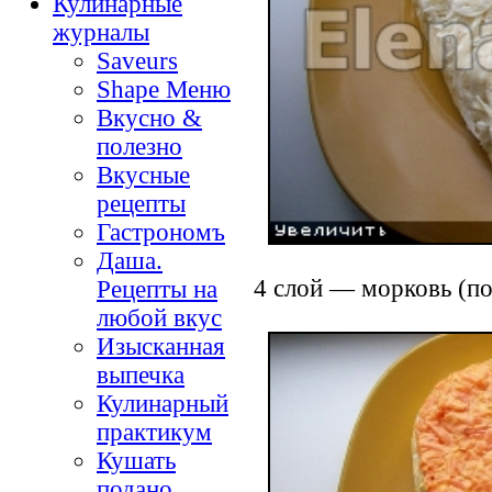
Кулинарные
журналы
Saveurs
Shape Меню
Вкусно &
полезно
Вкусные
рецепты
Гастрономъ
Даша.
4 слой — морковь (по
Рецепты на
любой вкус
Изысканная
выпечка
Кулинарный
практикум
Кушать
подано