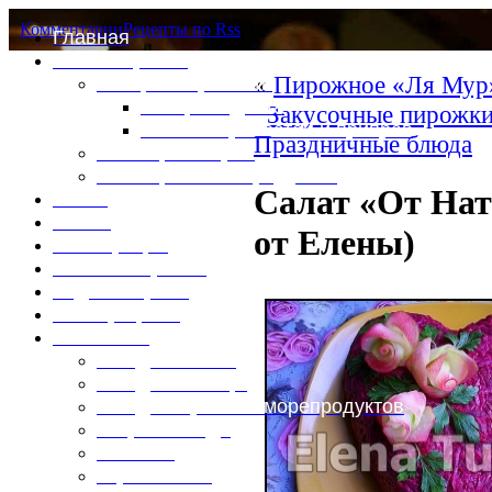
Комментарии
Рецепты по Rss
Главная
Это интересно
«
Пирожное «Ля Мур»
Специи и пряности
Специи и диета
Закусочные пирожки
Каталог пряностей и приправ
Праздничные блюда
Таблица калорий
Таблица массы продуктов
Салат «От На
Войти
Выйти
от Елены)
Регистрация
Забыли пароль?
Задать пароль
Ваш профиль
Фотоменю
Блюда из мяса
Блюда из птицы
Блюда из рыбы и морепродуктов
Вторые блюда
Выпечка
Горяченькое