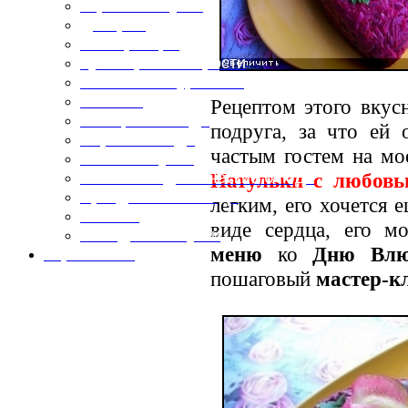
Горячие закуски
Десерты
Консервация
Кулинарные хитрости
Маленьким гурманам
Напитки
Рецептом этого вкус
Овощные блюда
подруга, за что ей 
Первые блюда
частым гостем на м
Полевая кухня
Натульки с любов
Постные и диетические блюда
Праздничные блюда
легким, его хочется 
Салаты
виде сердца, его м
Холодные закуски
меню
ко
Дню Влю
Карта сайта
пошаговый
мастер-к