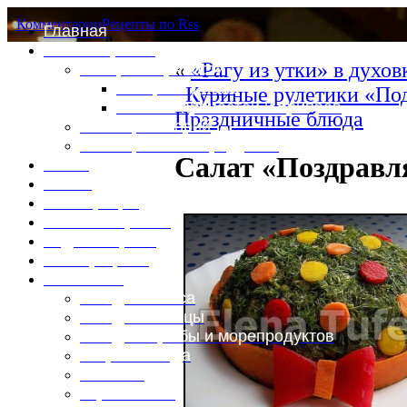
Комментарии
Рецепты по Rss
Главная
Это интересно
«
«Рагу из утки» в духо
Специи и пряности
Специи и диета
Куриные рулетики «По
Каталог пряностей и приправ
Праздничные блюда
Таблица калорий
Таблица массы продуктов
Салат «Поздравл
Войти
Выйти
Регистрация
Забыли пароль?
Задать пароль
Ваш профиль
Фотоменю
Блюда из мяса
Блюда из птицы
Блюда из рыбы и морепродуктов
Вторые блюда
Выпечка
Горяченькое