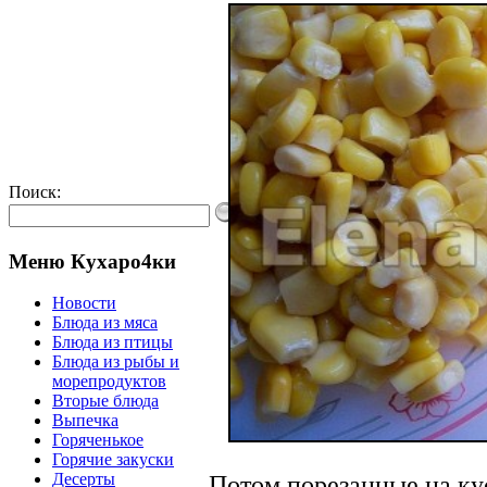
Поиск:
Меню Кухаро4ки
Новости
Блюда из мяса
Блюда из птицы
Блюда из рыбы и
морепродуктов
Вторые блюда
Выпечка
Горяченькое
Горячие закуски
Десерты
Потом порезанные на ку