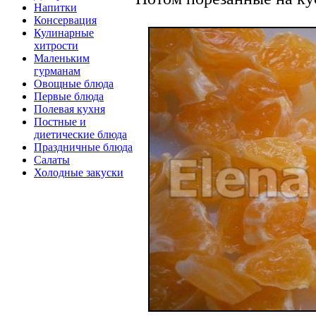
Напитки
Консервация
Кулинарные
хитрости
Маленьким
гурманам
Овощные блюда
Первые блюда
Полевая кухня
Постные и
диетические блюда
Праздничные блюда
Салаты
Холодные закуски