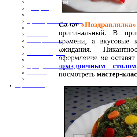
Горячие закуски
Десерты
Консервация
Кулинарные хитрости
Салат
«Поздравлялка»
Маленьким гурманам
оригинальный. В при
Напитки
времени, а вкусовые 
Овощные блюда
Первые блюда
ожидания. Пикантн
Полевая кухня
оформление не оставят
Постные и диетические блюда
праздничным столом
Праздничные блюда
Салаты
посмотреть
мастер-клас
Холодные закуски
Карта сайта