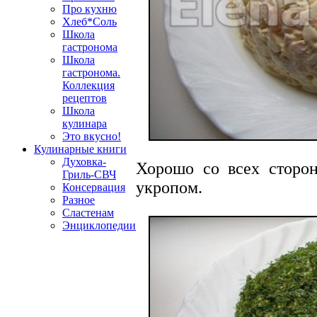
Про кухню
Хлеб*Соль
Школа
гастронома
Школа
гастронома.
Коллекция
рецептов
Школа
кулинара
Это вкусно!
Кулинарные книги
Духовка-
Хорошо со всех сторо
Гриль-СВЧ
укропом.
Консервация
Разное
Сластенам
Энциклопедии