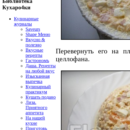
Библиотека
Кухаро4ки
Кулинарные
журналы
Saveurs
Shape Меню
Вкусно &
полезно
Перевернуть его на п
Вкусные
рецепты
целлофана.
Гастрономъ
Даша. Рецепты
на любой вкус
Изысканная
выпечка
Кулинарный
практикум
Кушать подано
Лиза.
Приятного
аппетита
На нашей
кухне
Приготовь