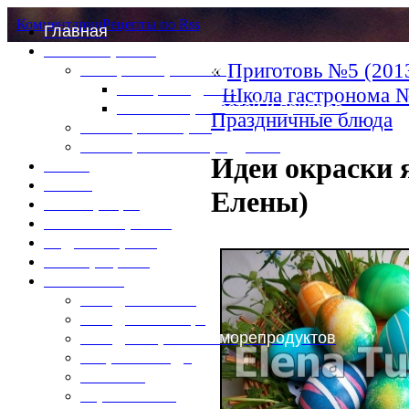
Комментарии
Рецепты по Rss
Главная
Это интересно
«
Приготовь №5 (201
Специи и пряности
Специи и диета
Школа гастронома №
Каталог пряностей и приправ
Праздничные блюда
Таблица калорий
Таблица массы продуктов
Идеи окраски 
Войти
Выйти
Елены)
Регистрация
Забыли пароль?
Задать пароль
Ваш профиль
Фотоменю
Блюда из мяса
Блюда из птицы
Блюда из рыбы и морепродуктов
Вторые блюда
Выпечка
Горяченькое