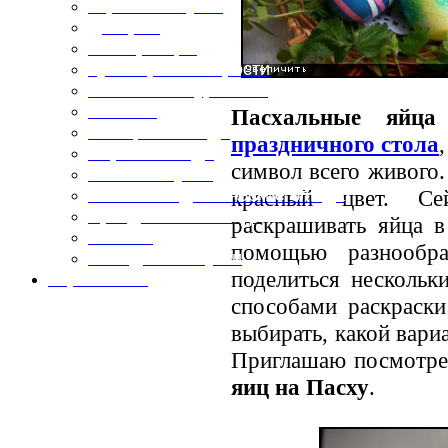
Горячие закуски
Десерты
Консервация
Кулинарные хитрости
Маленьким гурманам
Напитки
Пасхальные яйца
Овощные блюда
праздничного стола
Первые блюда
символ всего живого.
Полевая кухня
красный цвет. С
Постные и диетические блюда
Праздничные блюда
раскрашивать яйца в
Салаты
помощью разнообр
Холодные закуски
поделиться несколь
Карта сайта
способами раскраски
выбирать, какой вари
Приглашаю посмотр
яиц на Пасху
.