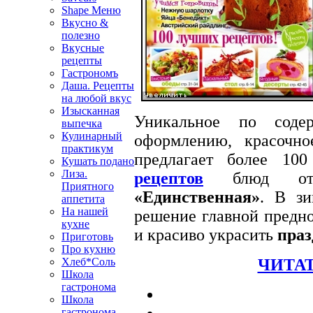
Shape Меню
Вкусно &
полезно
Вкусные
рецепты
Гастрономъ
Даша. Рецепты
на любой вкус
Изысканная
Уникальное по соде
выпечка
Кулинарный
оформлению, красочн
практикум
предлагает более 10
Кушать подано
Лиза.
рецептов
блюд от 
Приятного
«Единственная»
. В зи
аппетита
На нашей
решение главной предно
кухне
и красиво украсить
праз
Приготовь
Про кухню
ЧИТАТ
Хлеб*Соль
Школа
гастронома
Школа
гастронома.