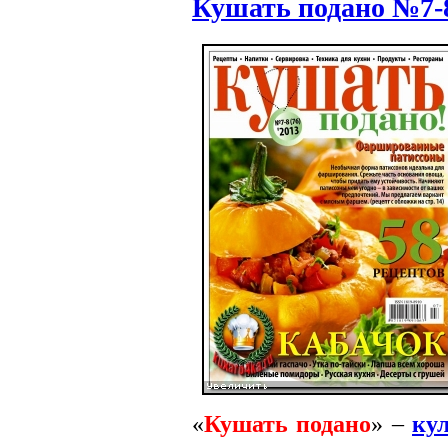
Кушать подано №7-8
«
Кушать подано
» –
ку