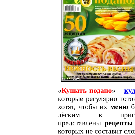
«
Кушать подано
» –
ку
которые регулярно гото
хотят, чтобы их
меню
б
лёгким в приго
представлены
рецепты
которых не составит сло