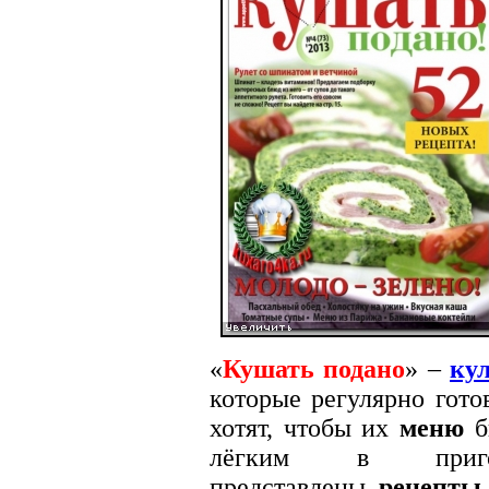
«
Кушать подано
» –
ку
которые регулярно гото
хотят, чтобы их
меню
б
лёгким в приго
представлены
рецепты