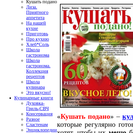
Кушать подано
Лиза.
Приятного
аппетита
На нашей
кухне
Приготовь
Про кухню
Хлеб*Соль
Школа
гастронома
Школа
гастронома.
Коллекция
рецептов
Школа
кулинара
Это вкусно!
Кулинарные книги
Духовка-
Гриль-СВЧ
Консервация
«
Кушать подано
» –
ку
Разное
которые регулярно гото
Сластенам
Энциклопедии
хотят, чтобы их
меню
б