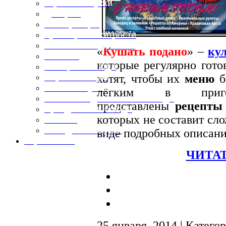
Горячие закуски
Десерты
Консервация
Кулинарные хитрости
Маленьким гурманам
«
Кушать подано
» –
ку
Напитки
которые регулярно гото
Овощные блюда
хотят, чтобы их
меню
б
Первые блюда
Полевая кухня
лёгким в приго
Постные и диетические блюда
представлены
рецепты
Праздничные блюда
которых не составит сло
Салаты
Холодные закуски
виде подробных описани
Карта сайта
ЧИТАТ
25 января, 2014 | Катего