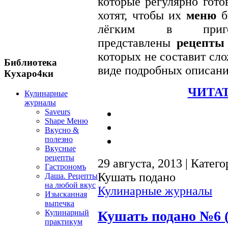
которые регулярно гото
хотят, чтобы их
меню
б
лёгким в приго
представлены
рецепты
которых не составит сло
Библиотека
виде подробных описани
Кухаро4ки
ЧИТАТ
Кулинарные
журналы
Saveurs
Shape Меню
Вкусно &
полезно
Вкусные
рецепты
29 августа, 2013 | Катег
Гастрономъ
Кушать подано
Даша. Рецепты
на любой вкус
Кулинарные журналы
Изысканная
выпечка
Кулинарный
Кушать подано №6 (
практикум