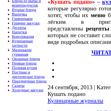
«
Кушать подано
» –
ку
Блюда из рыбы и
морепродуктов
которые регулярно гото
Вторые блюда
хотят, чтобы их
меню
б
Выпечка
Горяченькое
лёгким в приго
Горячие закуски
представлены
рецепты
Десерты
Напитки
которых не составит сло
Консервация
виде подробных описани
Кулинарные
хитрости
Маленьким
ЧИТАТ
гурманам
Овощные блюда
Первые блюда
Полевая кухня
Постные и
диетические блюда
Праздничные блюда
Салаты
24 сентября, 2013 | Кате
Холодные закуски
Кушать подано
Кулинарные журналы