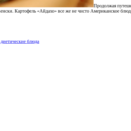
Продолжая путеше
евенски. Картофель «Айдахо» все же не чисто Американское блюд
 диетические блюда