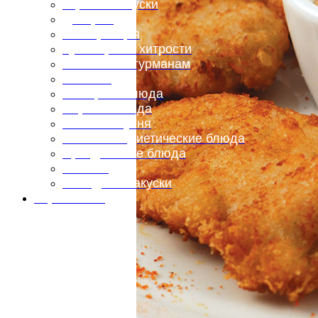
Горячие закуски
Десерты
Консервация
Кулинарные хитрости
Маленьким гурманам
Напитки
Овощные блюда
Первые блюда
Полевая кухня
Постные и диетические блюда
Праздничные блюда
Салаты
Холодные закуски
Карта сайта