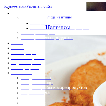
Комментарии
Рецепты по Rss
Главная
Это интересно
Блюда из птицы
Специи и пряности
Специи и диета
Наггетсы
Каталог пряностей и приправ
Таблица калорий
Таблица массы продуктов
Войти
Выйти
Регистрация
Забыли пароль?
Задать пароль
Ваш профиль
Фотоменю
Блюда из мяса
Блюда из птицы
Блюда из рыбы и морепродуктов
Вторые блюда
Выпечка
Горяченькое