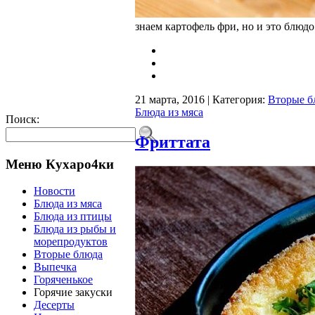
знаем картофель фри, но и это блюд
21 марта, 2016 | Категория:
Вторые б
Блюда из мяса
Поиск:
Фриттата
Меню Кухаро4ки
Новости
Блюда из мяса
Блюда из птицы
Блюда из рыбы и
морепродуктов
Вторые блюда
Выпечка
Горяченькое
Горячие закуски
Десерты