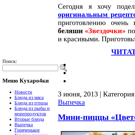
Сегодня я хочу поде
оригинальным рецепт
приготовлению очень
беляши
«Звездочки»
по
и красивыми. Приготовьт
ЧИТАТ
Поиск:
Меню Кухаро4ки
Новости
3 июня, 2013 | Категори
Блюда из мяса
Выпечка
Блюда из птицы
Блюда из рыбы и
морепродуктов
Мини-пиццы «Цвето
Вторые блюда
Выпечка
Горяченькое