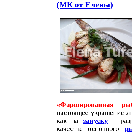
(МК от Елены)
«Фаршированная ры
настоящее украшение лю
как на
закуску
– разр
качестве основного
р