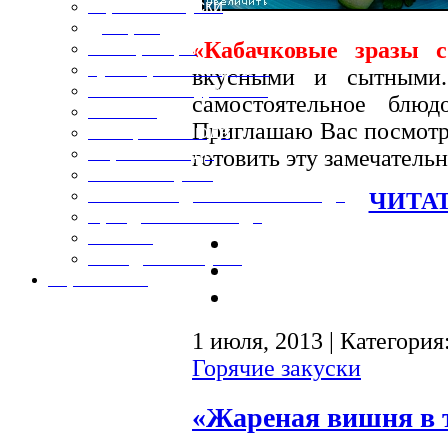
Горячие закуски
Десерты
«Кабачковые зразы с
Консервация
Кулинарные хитрости
вкусными и сытными.
Маленьким гурманам
самостоятельное блю
Напитки
Приглашаю Вас посмот
Овощные блюда
Первые блюда
готовить эту замечател
Полевая кухня
Постные и диетические блюда
ЧИТАТ
Праздничные блюда
Салаты
Холодные закуски
Карта сайта
1 июля, 2013 | Категория
Горячие закуски
«Жареная вишня в т