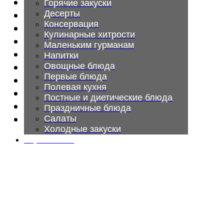
Консервация
Горячие закуски
Десерты
Кулинарные хитрости
Консервация
Маленьким гурманам
Кулинарные хитрости
Овощные блюда
Маленьким гурманам
Первые блюда
Напитки
Овощные блюда
Полевая кухня
Первые блюда
Постные и диетические блюда
Полевая кухня
Праздничные блюда
Постные и диетические блюда
Салаты
Праздничные блюда
Холодные закуски
Салаты
Холодные закуски
Карта сайта