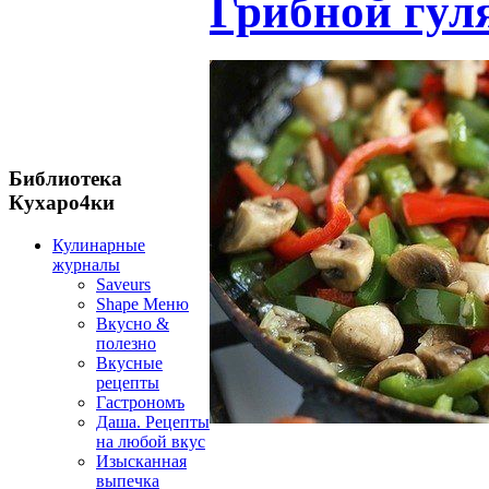
Грибной гул
Библиотека
Кухаро4ки
Кулинарные
журналы
Saveurs
Shape Меню
Вкусно &
полезно
Вкусные
рецепты
Гастрономъ
Даша. Рецепты
на любой вкус
Изысканная
выпечка