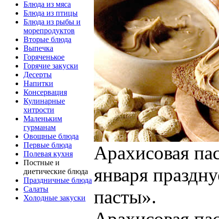
Блюда из мяса
Блюда из птицы
Блюда из рыбы и
морепродуктов
Вторые блюда
Выпечка
Горяченькое
Горячие закуски
Десерты
Напитки
Консервация
Кулинарные
хитрости
Маленьким
гурманам
Овощные блюда
Первые блюда
Арахисовая па
Полевая кухня
Постные и
января праздн
диетические блюда
Праздничные блюда
Салаты
пасты».
Холодные закуски
Арахисовая пас