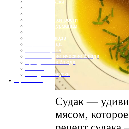
Горячие закуски
Десерты
Консервация
Кулинарные хитрости
Маленьким гурманам
Напитки
Овощные блюда
Первые блюда
Полевая кухня
Постные и диетические блюда
Праздничные блюда
Салаты
Холодные закуски
Карта сайта
Судак — удиви
мясом, которое
рецепт судака 