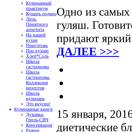
Кулинарный
Одно из самых
практикум
Кушать подано
Лиза.
гуляш. Готовит
Приятного
аппетита
придают яркий
На нашей
кухне
Приготовь
ДАЛЕЕ >>>
Про кухню
Хлеб*Соль
Школа
гастронома
Школа
гастронома.
Коллекция
рецептов
Школа
кулинара
Это вкусно!
Кулинарные книги
15 января, 201
Духовка-
Гриль-СВЧ
диетические б
Консервация
Разное