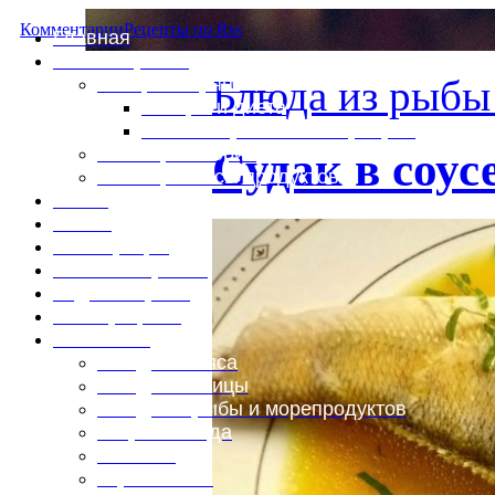
Комментарии
Рецепты по Rss
Главная
Это интересно
Блюда из рыбы
Специи и пряности
Специи и диета
Каталог пряностей и приправ
Таблица калорий
Судак в соусе
Таблица массы продуктов
Войти
Выйти
Регистрация
Забыли пароль?
Задать пароль
Ваш профиль
Фотоменю
Блюда из мяса
Блюда из птицы
Блюда из рыбы и морепродуктов
Вторые блюда
Выпечка
Горяченькое