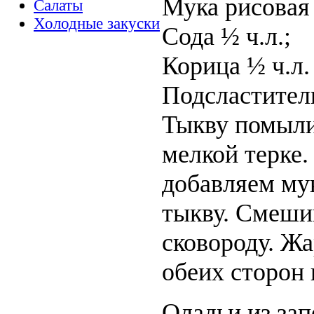
Мука рисовая 
Салаты
Холодные закуски
Сода ½ ч.л.;
Корица ½ ч.л.
Подсластитель
Тыкву помыли,
мелкой терке.
добавляем мук
тыкву. Смеши
сковороду. Ж
обеих сторон 
Оладьи из за