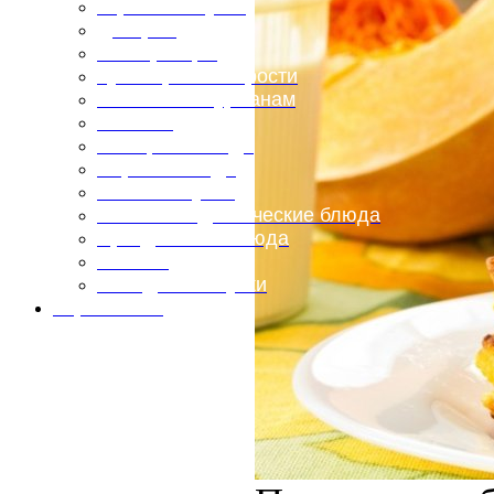
Горячие закуски
Десерты
Консервация
Кулинарные хитрости
Маленьким гурманам
Напитки
Овощные блюда
Первые блюда
Полевая кухня
Постные и диетические блюда
Праздничные блюда
Салаты
Холодные закуски
Карта сайта