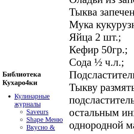
Тыква запечен
Мука кукурузн
Яйца 2 шт.;
Кефир 50гр.;
Сода ½ ч.л.;
Подсластитель
Библиотека
Кухаро4ки
Тыкву размять
Кулинарные
подсластитель
журналы
остальным ин
Saveurs
Shape Меню
однородной м
Вкусно &