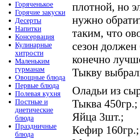
Горяченькое
плотной, но э
Горячие закуски
нужно обрати
Десерты
Напитки
таким, что ово
Консервация
сезон должен
Кулинарные
хитрости
конечно лучше
Маленьким
гурманам
Тыкву выбрали
Овощные блюда
Первые блюда
Оладьи из сы
Полевая кухня
Тыква 450гр.;
Постные и
диетические
Яйца 3шт.;
блюда
Праздничные
Кефир 160гр.;
блюда