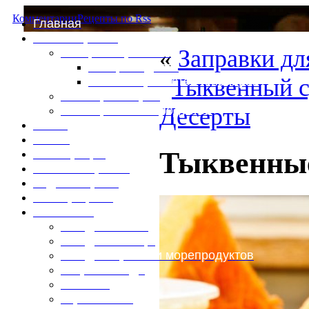
Комментарии
Рецепты по Rss
Главная
Это интересно
«
Заправки дл
Специи и пряности
Специи и диета
Тыквенный 
Каталог пряностей и приправ
Таблица калорий
Десерты
Таблица массы продуктов
Войти
Выйти
Тыквенные
Регистрация
Забыли пароль?
Задать пароль
Ваш профиль
Фотоменю
Блюда из мяса
Блюда из птицы
Блюда из рыбы и морепродуктов
Вторые блюда
Выпечка
Горяченькое