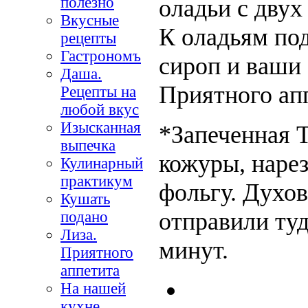
полезно
оладьи с двух
Вкусные
К оладьям под
рецепты
Гастрономъ
сироп и ваши 
Даша.
Приятного ап
Рецепты на
любой вкус
Изысканная
*Запеченная Т
выпечка
кожуры, нарез
Кулинарный
практикум
фольгу. Духов
Кушать
отправили туд
подано
Лиза.
минут.
Приятного
аппетита
На нашей
кухне