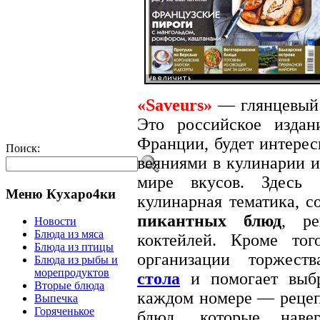
«Saveurs»
— глянцевый
Это российское издан
Франции, будет интерес
Поиск:
веяниями в кулинарии и
мире вкусов. Здесь 
Меню Кухаро4ки
кулинарная тематика, с
пикантных блюд
, р
Новости
Блюда из мяса
коктейлей. Кроме тог
Блюда из птицы
организации торжест
Блюда из рыбы и
морепродуктов
стола
и помогает выбр
Вторые блюда
каждом номере — рецеп
Выпечка
Горяченькое
блюд, которые навер