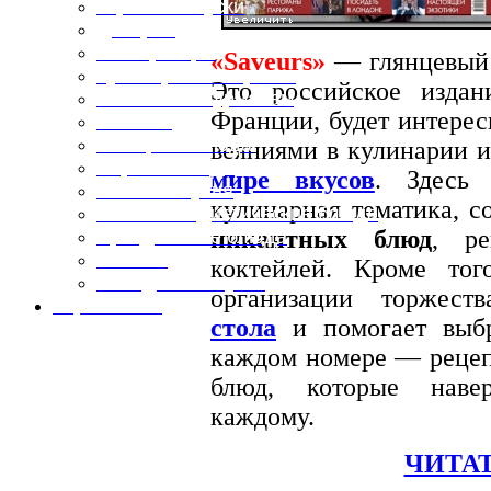
Горячие закуски
Десерты
Консервация
«Saveurs»
— глянцевый
Кулинарные хитрости
Это российское издан
Маленьким гурманам
Франции, будет интерес
Напитки
Овощные блюда
веяниями в кулинарии и
Первые блюда
мире вкусов
. Здесь 
Полевая кухня
кулинарная тематика, с
Постные и диетические блюда
пикантных блюд
, р
Праздничные блюда
Салаты
коктейлей. Кроме тог
Холодные закуски
организации торжест
Карта сайта
стола
и помогает выбр
каждом номере — рецеп
блюд, которые навер
каждому.
ЧИТАТ