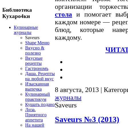
организации торжест
Библиотека
стола
и помогает выбр
Кухаро4ки
каждом номере — рецеп
Кулинарные
блюд, которые навер
журналы
каждому.
Saveurs
Shape Меню
Вкусно &
ЧИТАТ
полезно
Вкусные
рецепты
Гастрономъ
Даша. Рецепты
на любой вкус
Изысканная
8 августа, 2013 | Катего
выпечка
Кулинарный
журналы
практикум
Saveurs
Кушать подано
Лиза.
Приятного
Saveurs №3 (2013)
аппетита
На нашей