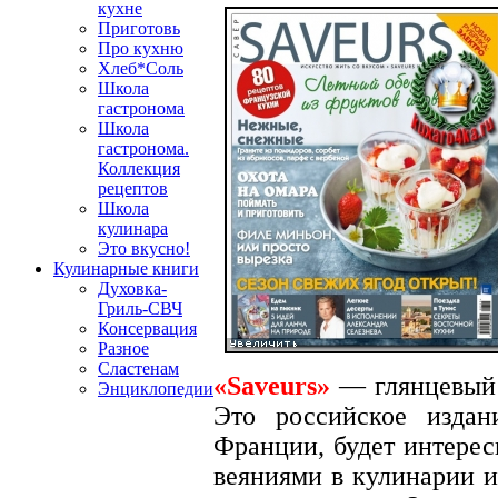
кухне
Приготовь
Про кухню
Хлеб*Соль
Школа
гастронома
Школа
гастронома.
Коллекция
рецептов
Школа
кулинара
Это вкусно!
Кулинарные книги
Духовка-
Гриль-СВЧ
Консервация
Разное
Сластенам
«Saveurs»
— глянцевый
Энциклопедии
Это российское издан
Франции, будет интерес
веяниями в кулинарии и