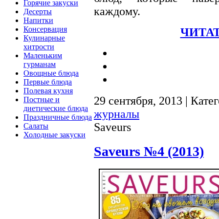
Горячие закуски
каждому.
Десерты
Напитки
Консервация
ЧИТАТ
Кулинарные
хитрости
Маленьким
гурманам
Овощные блюда
Первые блюда
Полевая кухня
29 сентября, 2013 | Кате
Постные и
диетические блюда
журналы
Праздничные блюда
Saveurs
Салаты
Холодные закуски
Saveurs №4 (2013)