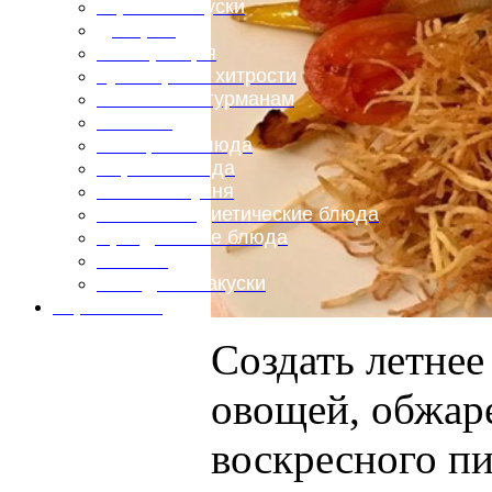
Горячие закуски
Десерты
Консервация
Кулинарные хитрости
Маленьким гурманам
Напитки
Овощные блюда
Первые блюда
Полевая кухня
Постные и диетические блюда
Праздничные блюда
Салаты
Холодные закуски
Карта сайта
Создать летне
овощей, обжаре
воскресного пи