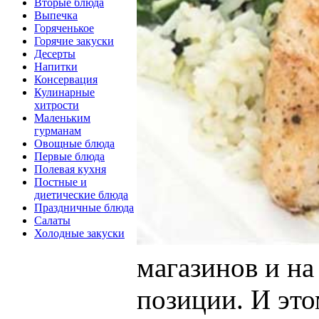
Вторые блюда
Выпечка
Горяченькое
Горячие закуски
Десерты
Напитки
Консервация
Кулинарные
хитрости
Маленьким
гурманам
Овощные блюда
Первые блюда
Полевая кухня
Постные и
диетические блюда
Праздничные блюда
Салаты
Холодные закуски
магазинов и н
позиции. И это