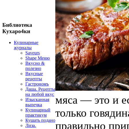
Библиотека
Кухаро4ки
Кулинарные
журналы
Saveurs
Shape Меню
Вкусно &
полезно
Вкусные
рецепты
Гастрономъ
Даша. Рецепты
на любой вкус
мяса — это и е
Изысканная
выпечка
только говядин
Кулинарный
практикум
Кушать подано
правильно при
Лиза.