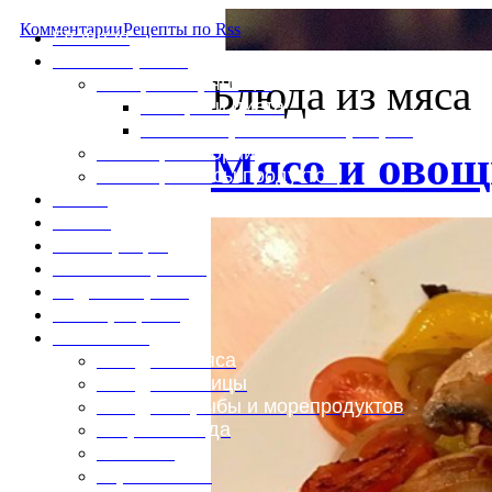
Комментарии
Рецепты по Rss
Главная
Это интересно
Блюда из мяса
Специи и пряности
Специи и диета
Каталог пряностей и приправ
Таблица калорий
Мясо и овощ
Таблица массы продуктов
Войти
Выйти
Регистрация
Забыли пароль?
Задать пароль
Ваш профиль
Фотоменю
Блюда из мяса
Блюда из птицы
Блюда из рыбы и морепродуктов
Вторые блюда
Выпечка
Горяченькое