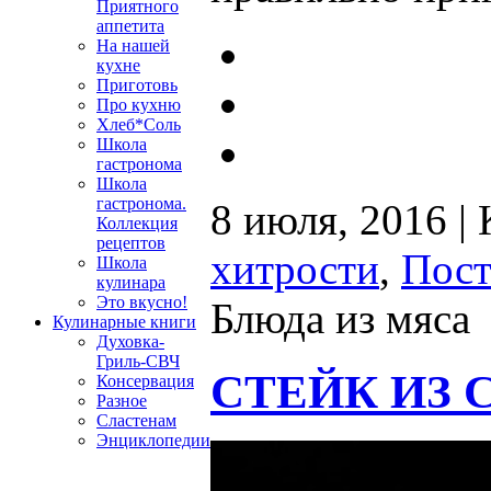
Приятного
аппетита
На нашей
кухне
Приготовь
Про кухню
Хлеб*Соль
Школа
гастронома
Школа
гастронома.
8 июля, 2016 |
Коллекция
рецептов
хитрости
,
Пост
Школа
кулинара
Это вкусно!
Блюда из мяса
Кулинарные книги
Духовка-
Гриль-СВЧ
СТЕЙК ИЗ 
Консервация
Разное
Сластенам
Энциклопедии