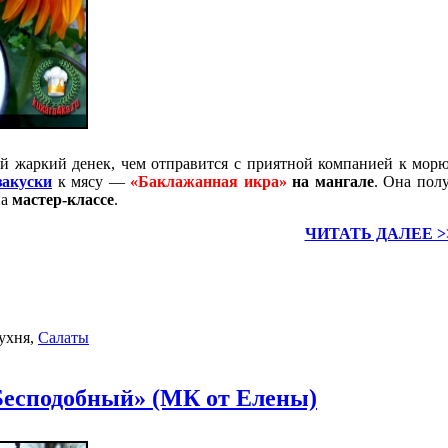
ий жаркий денек, чем отправится с приятной компанией к мор
закуски
к мясу —
«Баклажанная икра»
на мангале
. Она пол
а
мастер-классе
.
ЧИТАТЬ ДАЛЕЕ >
ухня
,
Салаты
есподобный» (МК от Елены)