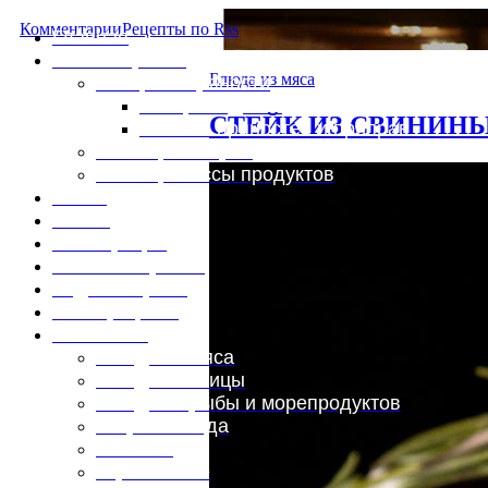
Комментарии
Рецепты по Rss
Главная
Это интересно
Блюда из мяса
Специи и пряности
Специи и диета
СТЕЙК ИЗ СВИНИНЫ
Каталог пряностей и приправ
Таблица калорий
Таблица массы продуктов
Войти
Выйти
Регистрация
Забыли пароль?
Задать пароль
Ваш профиль
Фотоменю
Блюда из мяса
Блюда из птицы
Блюда из рыбы и морепродуктов
Вторые блюда
Выпечка
Горяченькое