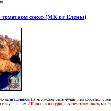
ня
томатном соке» (МК от Елены)
уло на
шашлыки.
Ну что может быть лучше, чем собраться с хор
ра с вкуснейшим
«Шашлык из курицы в томатном соке»
, маст