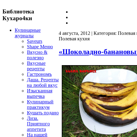
Библиотека
Кухаро4ки
Кулинарные
4 августа, 2012 | Категория:
Полевая 
журналы
Полевая кухня
Saveurs
Shape Меню
«Шоколадно-банановый
Вкусно &
полезно
Вкусные
рецепты
Гастрономъ
Даша. Рецепты
на любой вкус
Изысканная
выпечка
Кулинарный
практикум
Кушать подано
Лиза.
Приятного
аппетита
На нашей