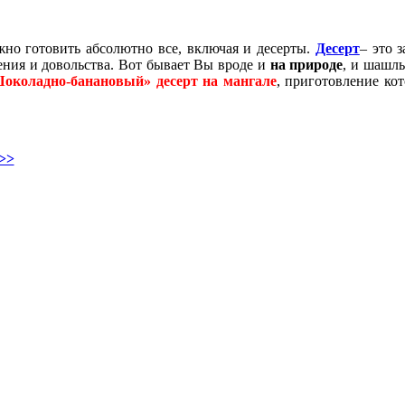
жно готовить абсолютно все, включая и десерты.
Десерт
– это 
ения и довольства. Вот бывает Вы вроде и
на природе
, и шашлы
околадно-банановый» десерт на мангале
, приготовление ко
>>