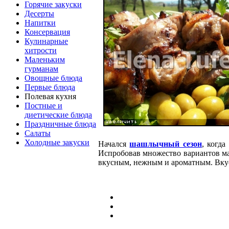
Горячие закуски
Десерты
Напитки
Консервация
Кулинарные
хитрости
Маленьким
гурманам
Овощные блюда
Первые блюда
Полевая кухня
Постные и
диетические блюда
Праздничные блюда
Салаты
Холодные закуски
Начался
шашлычный сезон
, когд
Испробовав множество вариантов ма
вкусным, нежным и ароматным. Вкус