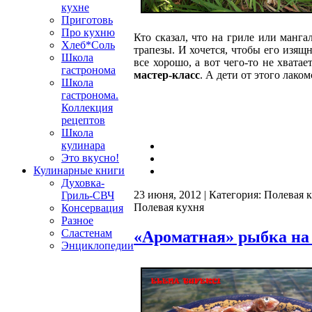
кухне
Приготовь
Про кухню
Кто сказал, что на гриле или манг
Хлеб*Соль
трапезы. И хочется, чтобы его изя
Школа
все хорошо, а вот чего-то не хвата
гастронома
мастер-класс
. А дети от этого лаком
Школа
гастронома.
Коллекция
рецептов
Школа
кулинара
Это вкусно!
Кулинарные книги
Духовка-
23 июня, 2012 | Категория:
Полевая 
Гриль-СВЧ
Полевая кухня
Консервация
Разное
Сластенам
«Ароматная» рыбка на
Энциклопедии