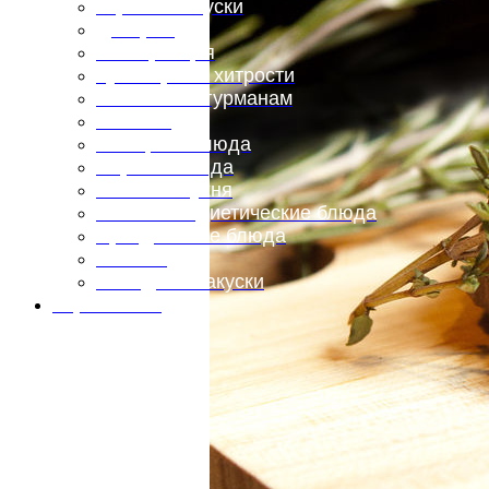
Горячие закуски
Десерты
Консервация
Кулинарные хитрости
Маленьким гурманам
Напитки
Овощные блюда
Первые блюда
Полевая кухня
Постные и диетические блюда
Праздничные блюда
Салаты
Холодные закуски
Карта сайта