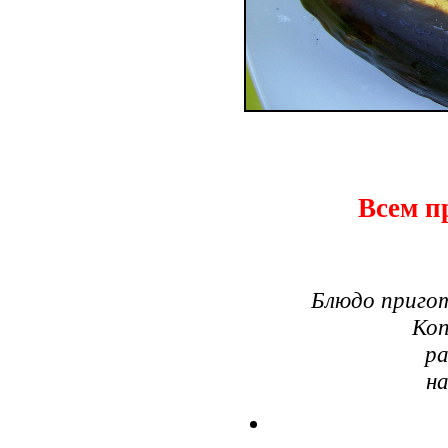
Всем п
Блюдо приго
Коп
ра
н