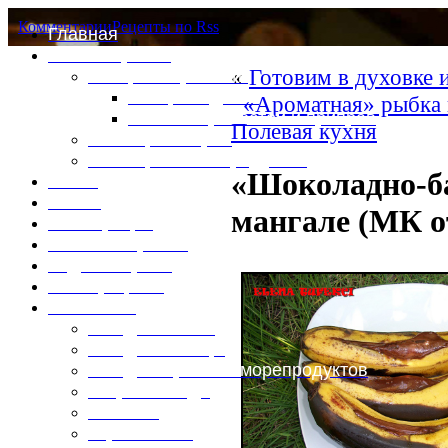
Комментарии
Рецепты по Rss
Главная
Это интересно
«
Готовим в духовке и
Специи и пряности
Специи и диета
«Ароматная» рыбка 
Каталог пряностей и приправ
Полевая кухня
Таблица калорий
Таблица массы продуктов
«Шоколадно-ба
Войти
Выйти
мангале (МК о
Регистрация
Забыли пароль?
Задать пароль
Ваш профиль
Фотоменю
Блюда из мяса
Блюда из птицы
Блюда из рыбы и морепродуктов
Вторые блюда
Выпечка
Горяченькое