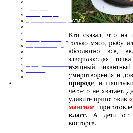
Горячие закуски
Десерты
Консервация
Кулинарные хитрости
Маленьким гурманам
Напитки
Кто сказал, что на 
Овощные блюда
только мясо, рыбу и
Первые блюда
абсолютно все, в
Полевая кухня
завершающая точка
Постные и диетические блюда
Праздничные блюда
изящный, пикантный 
Салаты
умиротворения и дов
Холодные закуски
природе
, и шашлыки
Карта сайта
чего-то не хватает. 
удивите приготовив
«
мангале
, приготовл
класс
. А дети от 
восторге.