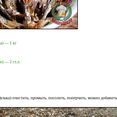
а) — 1 кг
) — 2 ст.л.
улька) очистить, промыть, посолить, поперчить, можно добавить