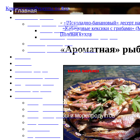
Комментарии
Рецепты по Rss
Главная
Это интересно
«
«Шоколадно-банановый» десерт на
Специи и пряности
«Кабачковые кексики с грибами» (
Специи и диета
Полевая кухня
Каталог пряностей и приправ
Таблица калорий
«Ароматная» рыб
Таблица массы продуктов
Войти
Выйти
Регистрация
Забыли пароль?
Задать пароль
Ваш профиль
Фотоменю
Блюда из мяса
Блюда из птицы
Блюда из рыбы и морепродуктов
Вторые блюда
Выпечка
Горяченькое