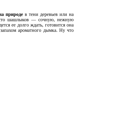
на природе
в тени деревьев или на
место шашлыков — сочную, нежную
дется ее долго ждать, готовится она
 запахом ароматного дымка. Ну что