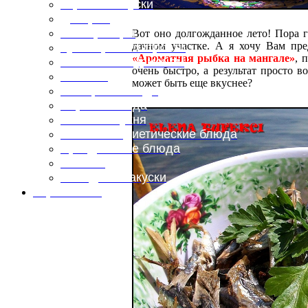
Горячие закуски
Десерты
Консервация
Вот оно долгожданное лето! Пора 
дачном участке. А я хочу Вам пр
Кулинарные хитрости
«Ароматная рыбка на мангале»
, 
Маленьким гурманам
очень быстро, а результат просто 
Напитки
может быть еще вкуснее?
Овощные блюда
Первые блюда
Полевая кухня
Постные и диетические блюда
Праздничные блюда
Салаты
Холодные закуски
Карта сайта