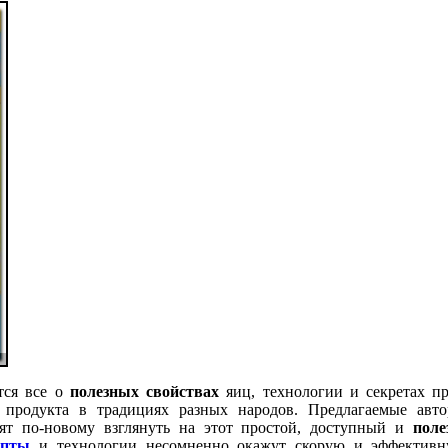
тся все о
полезных свойствах
яиц, технологии и секретах пр
 продукта в традициях разных народов. Предлагаемые авт
вят по-новому взглянуть на этот простой, доступный и
поле
епты
и технологии несомненно окажут скорую и эффективн