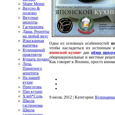
Shape Меню
Вкусно &
полезно
Вкусные
рецепты
Гастрономъ
Даша. Рецепты
на любой вкус
Изысканная
Одна из основных особенностей
я
выпечка
чтобы насладиться их истинным в
Кулинарный
японской кухни
» дан
обзор проду
практикум
общенациональные и местные рецеп
Кушать подано
Как говорят в Японии, просто внима
Лиза.
Приятного
аппетита
На нашей
кухне
Приготовь
Про кухню
Хлеб*Соль
9 июля, 2012 | Категория:
Кулинарны
Школа
гастронома
Школа
гастронома.