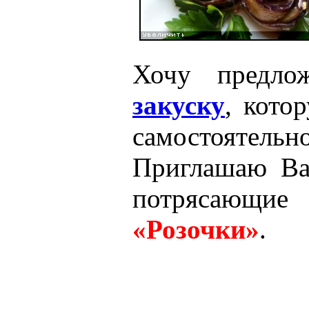
Хочу предло
закуску
, кото
самостоятельн
Приглашаю В
потрясающ
«Розочки»
.