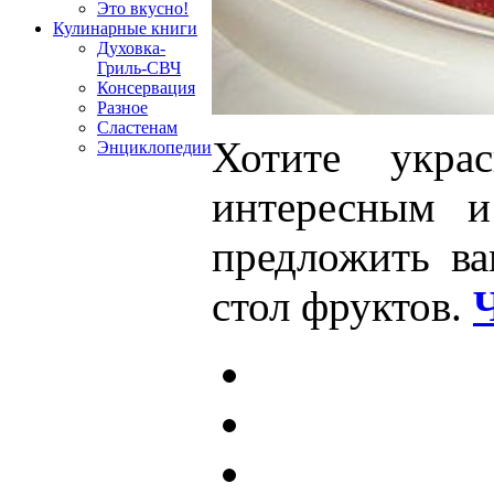
Это вкусно!
Кулинарные книги
Духовка-
Гриль-СВЧ
Консервация
Разное
Сластенам
Хотите укра
Энциклопедии
интересным и
предложить ва
стол фруктов.