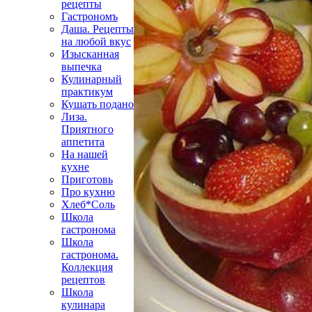
рецепты
Гастрономъ
Даша. Рецепты
на любой вкус
Изысканная
выпечка
Кулинарный
практикум
Кушать подано
Лиза.
Приятного
аппетита
На нашей
кухне
Приготовь
Про кухню
Хлеб*Соль
Школа
гастронома
Школа
гастронома.
Коллекция
рецептов
Школа
кулинара