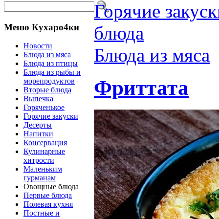
Горячие закуск
Меню Кухаро4ки
блюда
Новости
Блюда из мяса
Блюда из мяса
Блюда из птицы
Блюда из рыбы и
Фриттата
морепродуктов
Вторые блюда
Выпечка
Горяченькое
Горячие закуски
Десерты
Напитки
Консервация
Кулинарные
хитрости
Маленьким
гурманам
Овощные блюда
Первые блюда
Полевая кухня
Постные и