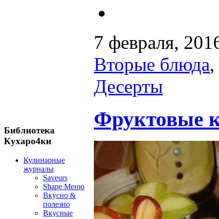
7 февраля, 201
Вторые блюда
Десерты
Фруктовые к
Библиотека
Кухаро4ки
Кулинарные
журналы
Saveurs
Shape Меню
Вкусно &
полезно
Вкусные