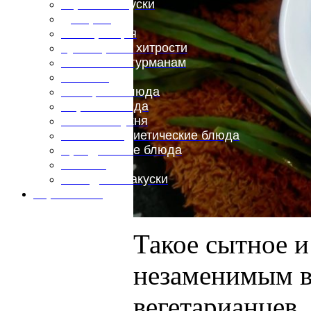
Горячие закуски
Десерты
Консервация
Кулинарные хитрости
Маленьким гурманам
Напитки
Овощные блюда
Первые блюда
Полевая кухня
Постные и диетические блюда
Праздничные блюда
Салаты
Холодные закуски
Карта сайта
Такое сытное и
незаменимым в 
вегетарианцев.