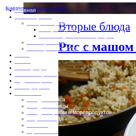
Комментарии
Рецепты по Rss
Главная
Это интересно
Вторые блюда
Специи и пряности
Специи и диета
Каталог пряностей и приправ
Таблица калорий
Рис с машом
Таблица массы продуктов
Войти
Выйти
Регистрация
Забыли пароль?
Задать пароль
Ваш профиль
Фотоменю
Блюда из мяса
Блюда из птицы
Блюда из рыбы и морепродуктов
Вторые блюда
Выпечка
Горяченькое