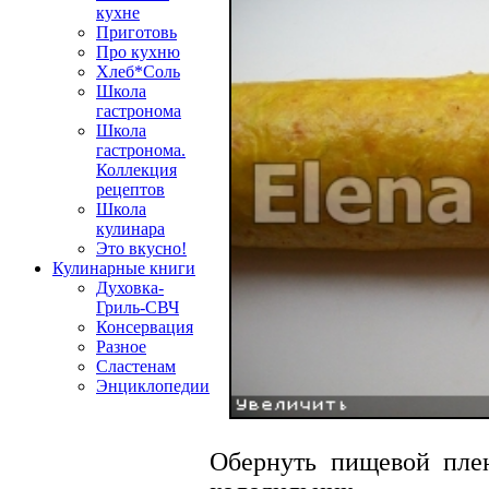
кухне
Приготовь
Про кухню
Хлеб*Соль
Школа
гастронома
Школа
гастронома.
Коллекция
рецептов
Школа
кулинара
Это вкусно!
Кулинарные книги
Духовка-
Гриль-СВЧ
Консервация
Разное
Сластенам
Энциклопедии
Обернуть пищевой пле