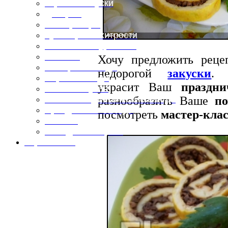
Горячие закуски
Десерты
Консервация
Кулинарные хитрости
Маленьким гурманам
Напитки
Хочу предложить реце
Овощные блюда
недорогой
закуски
Первые блюда
украсит Ваш
праздн
Полевая кухня
разнообразить Ваше
по
Постные и диетические блюда
Праздничные блюда
посмотреть
мастер-клас
Салаты
Холодные закуски
Карта сайта