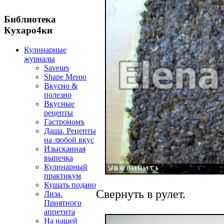
Библиотека
Кухаро4ки
Кулинарные
журналы
Saveurs
Shape Меню
Вкусно &
полезно
Вкусные
рецепты
Гастрономъ
Даша. Рецепты
на любой вкус
Изысканная
выпечка
Кулинарный
практикум
Кушать подано
Свернуть в рулет.
Лиза.
Приятного
аппетита
На нашей