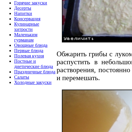
Горячие закуски
Десерты
Напитки
Консервация
Кулинарные
хитрости
Маленьким
гурманам
Овощные блюда
Первые блюда
Обжарить грибы с луком
Полевая кухня
распустить в небольшо
Постные и
диетические блюда
растворения, постоянно
Праздничные блюда
и перемешать.
Салаты
Холодные закуски