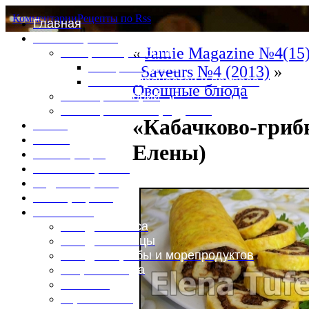
Комментарии
Рецепты по Rss
Главная
Это интересно
«
Jamie Magazine №4(15)
Специи и пряности
Специи и диета
Saveurs №4 (2013)
»
Каталог пряностей и приправ
Овощные блюда
Таблица калорий
Таблица массы продуктов
«Кабачково-гриб
Войти
Выйти
Елены)
Регистрация
Забыли пароль?
Задать пароль
Ваш профиль
Фотоменю
Блюда из мяса
Блюда из птицы
Блюда из рыбы и морепродуктов
Вторые блюда
Выпечка
Горяченькое