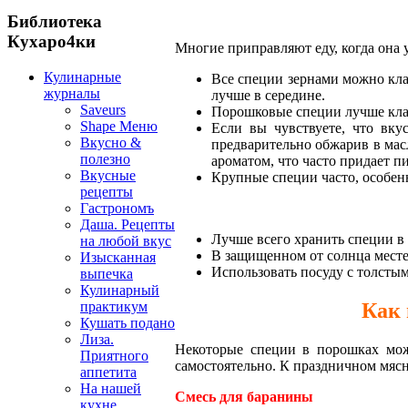
Библиотека
Кухаро4ки
Многие приправляют еду, когда она 
Кулинарные
Все специи зернами можно кла
журналы
лучше в середине.
Saveurs
Порошковые специи лучше клас
Shape Меню
Если вы чувствуете, что вку
Вкусно &
предварительно обжарив в масл
полезно
ароматом, что часто придает п
Вкусные
Крупные специи часто, особенн
рецепты
Гастрономъ
Даша. Рецепты
Лучше всего хранить специи в 
на любой вкус
В защищенном от солнца месте
Изысканная
Использовать посуду с толсты
выпечка
Кулинарный
Как 
практикум
Кушать подано
Лиза.
Некоторые специи в порошках мож
Приятного
самостоятельно. К праздничном мяс
аппетита
На нашей
Смесь для баранины
кухне