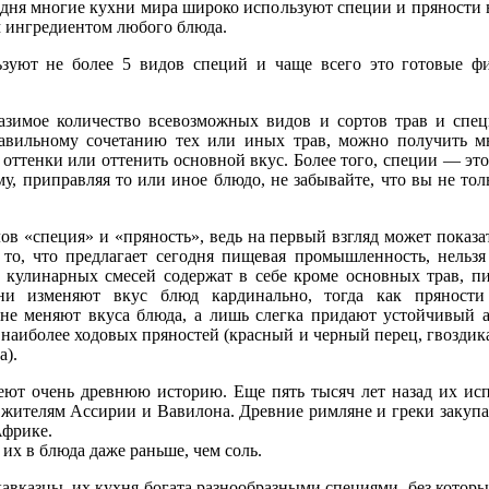
одня многие кухни мира широко используют специи и пряности 
 ингредиентом любого блюда.
ьзуют не более 5 видов специй и чаще всего это готовые ф
азимое количество всевозможных видов и сортов трав и спец
равильному сочетанию тех или иных трав, можно получить м
оттенки или оттенить основной вкус. Более того, специи — эт
ому, приправляя то или иное блюдо, не забывайте, что вы не то
ов «специя» и «пряность», ведь на первый взгляд может показа
 то, что предлагает сегодня пищевая промышленность, нельз
 кулинарных смесей содержат в себе кроме основных трав, п
они изменяют вкус блюд кардинально, тогда как пряност
 не меняют вкуса блюда, а лишь слегка придают устойчивый а
аиболее ходовых пряностей (красный и черный перец, гвоздика
а).
еют очень древнюю историю. Еще пять тысяч лет назад их ис
жителям Ассирии и Вавилона. Древние римляне и греки закупа
Африке.
 их в блюда даже раньше, чем соль.
авказцы, их кухня богата разнообразными специями, без которы