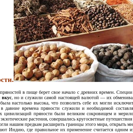
сти.
ряностей в пище берет свое начало с древних времен. Специи 
 вкус
, но и служили самой настоящей валютой — их обменивал
была настолько высока, что позволить себе их могли исключи
дь в давние времена пряности служили и необходимой соста
х цивилизаций пря­ности были великим сокровищем и мерилом
и экзотические растения, совершались кругосветные путешествия
гли нашим предкам рас­ширить границы этого мира, открыть мн
ют Индию, где правильное их применение считается одним и