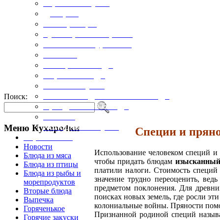
Горячие закуски
Десерты
Консервация
Кулинарные хитрости
Маленьким гурманам
Напитки
Овощные блюда
Первые блюда
Полевая кухня
Постные и диетические блюда
Поиск:
Праздничные блюда
Салаты
Холодные закуски
Меню Кухаро4ки
Специи и пряно
Карта сайта
Новости
Использование человеком специй и п
Блюда из мяса
чтобы придать блюдам
изысканный
Блюда из птицы
платили налоги. Стоимость специй 
Блюда из рыбы и
значение трудно переоценить, ве
морепродуктов
предметом поклонения. Для древни
Вторые блюда
поисках новых земель, где росли эт
Выпечка
коло­ниальные войны. Пряности помо
Горяченькое
Признанной родиной специй называ
Горячие закуски