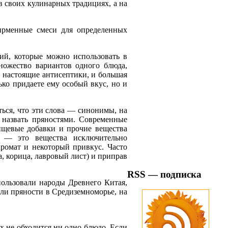
в своих кулинарных традициях, а на
ирменные смеси для определенных
ий, которые можно использовать в
ножество вариантов одного блюда,
о настоящие антисептики, и большая
лько придаете ему особый вкус, но и
ться, что эти слова — синонимы, на
я назвать пряностями. Современные
ищевые добавки и прочие вещества
и — это вещества исключительно
ромат и некоторый привкус. Часто
, корица, лавровый лист) и приправ
RSS — подписка
пользовали народы Древнего Китая,
ли пряности в Средиземноморье, на
х не обходится ни одно блюдо. Если