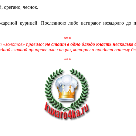
, орегано, чеснок.
с жареной курицей. Последнюю либо натирают незадолго до 
***
т «золотое» правило:
не стоит в одно блюдо класть несколько с
ной главной приправе или специи, которая и придаст вашему б
***