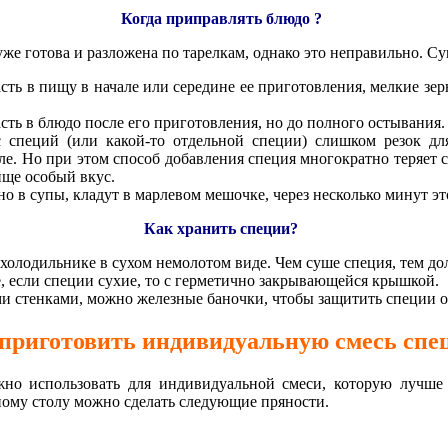
Когда приправлять блюдо ?
уже готова и разложена по тарелкам, однако это неправильно. Су
сть в пищу в начале или середине ее приготовления, мелкие зе
ть в блюдо после его приготовления, но до полного остывания.
с специй (или какой-то отдельной специи) слишком резок дл
е. Но при этом способ добавления специя многократно теряет с
ище особый вкус.
о в супы, кладут в марлевом мешочке, через несколько минут э
Как хранить специи?
холодильнике в сухом немолотом виде. Чем суше специя, тем до
, если специи сухие, то с герметично закрывающейся крышкой.
ми стенками, можно железные баночки, чтобы защитить специи 
приготовить индивидуальную смесь спе
но использовать для индивидуальной смеси, которую лучше 
ному столу можно сделать следующие пряности.