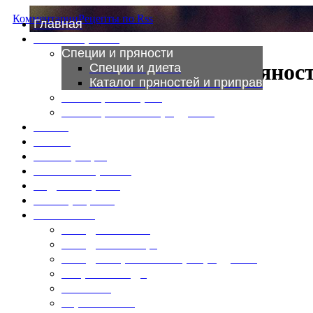
Комментарии
Рецепты по Rss
Главная
Это интересно
Специи и пряности
Специи и прянос
Специи и диета
Каталог пряностей и приправ
Таблица калорий
Таблица массы продуктов
Войти
Выйти
Регистрация
Забыли пароль?
Задать пароль
Ваш профиль
Фотоменю
Блюда из мяса
Блюда из птицы
Блюда из рыбы и морепродуктов
Вторые блюда
Выпечка
Горяченькое