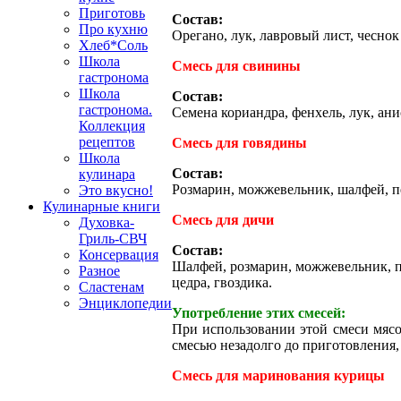
Приготовь
Состав:
Про кухню
Орегано, лук, лавровый лист, чеснок
Хлеб*Соль
Школа
Смесь для свинины
гастронома
Школа
Состав:
гастронома.
Семена кориандра, фенхель, лук, ани
Коллекция
рецептов
Смесь для говядины
Школа
Состав:
кулинара
Розмарин, можжевельник, шалфей, пе
Это вкусно!
Кулинарные книги
Смесь для дичи
Духовка-
Гриль-СВЧ
Состав:
Консервация
Шалфей, розмарин, можжевельник, пе
Разное
цедра, гвоздика.
Сластенам
Энциклопедии
Употребление этих смесей:
При использовании этой смеси мясо
смесью незадолго до приготовления,
Смесь для маринования курицы