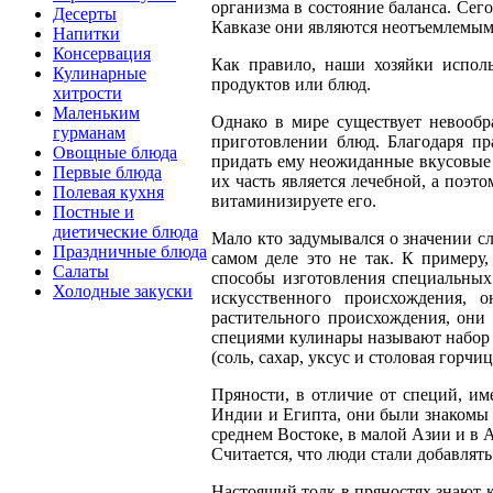
организма в состояние баланса. Сег
Десерты
Кавказе они являются неотъемлемым
Напитки
Консервация
Как правило, наши хозяйки испол
Кулинарные
продуктов или блюд.
хитрости
Маленьким
Однако в мире существует невообр
гурманам
приготовлении блюд. Благодаря п
Овощные блюда
придать ему неожиданные вкусовые 
Первые блюда
их часть является лечебной, а поэт
Полевая кухня
витаминизируете его.
Постные и
диетические блюда
Мало кто задумывался о значении сл
Праздничные блюда
самом деле это не так. К примеру,
Салаты
способы изготовления специальных
Холодные закуски
искусственного происхождения, 
растительного происхождения, они
специями кулинары называют набор н
(соль, сахар, уксус и столовая горчиц
Пряности, в отличие от специй, им
Индии и Египта, они были знакомы 
среднем Востоке, в малой Азии и в 
Считается, что люди стали добавлять
Настоящий толк в пряностях знают к