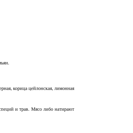
мьян.
ерная, корица цейлонская, лимонная
специй и трав. Мясо либо натирают