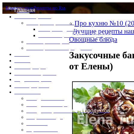
Комментарии
Рецепты по Rss
Главная
Это интересно
«
Про кухню №10 (20
Специи и пряности
Специи и диета
Лучшие рецепты наш
Каталог пряностей и приправ
Овощные блюда
Таблица калорий
Таблица массы продуктов
Закусочные б
Войти
Выйти
от Елены)
Регистрация
Забыли пароль?
Задать пароль
Ваш профиль
Фотоменю
Блюда из мяса
Блюда из птицы
Блюда из рыбы и морепродуктов
Вторые блюда
Выпечка
Горяченькое