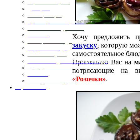
Горячие закуски
Десерты
Консервация
Кулинарные хитрости
Маленьким гурманам
Напитки
Хочу предложить п
Овощные блюда
закуску
, которую мо
Первые блюда
самостоятельное блю
Полевая кухня
Приглашаю Вас на
м
Постные и диетические блюда
Праздничные блюда
потрясающие на
Салаты
«Розочки»
.
Холодные закуски
Карта сайта