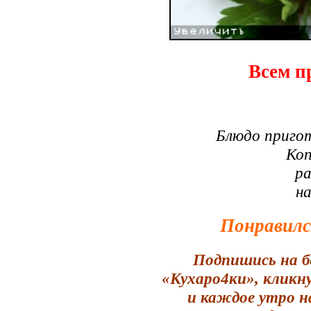
Всем п
Блюдо приго
Коп
ра
н
Понравилс
Подпишись на б
«Кухаро4ки», кликн
и каждое утро н