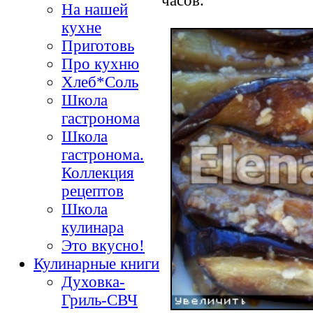
На нашей
кухне
Приготовь
Про кухню
Хлеб*Соль
Школа
гастронома
Школа
гастронома.
Коллекция
рецептов
Школа
кулинара
Это вкусно!
Кулинарные книги
Духовка-
Гриль-СВЧ