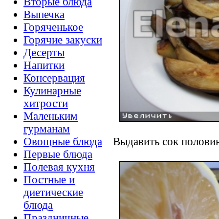
Вторые блюда
Выпечка
Горяченькое
Горячие закуски
Десерты
Напитки
Консервация
Кулинарные
хитрости
Маленьким
гурманам
Выдавить сок полови
Овощные блюда
Первые блюда
Полевая кухня
Постные и
диетические
блюда
Праздничные