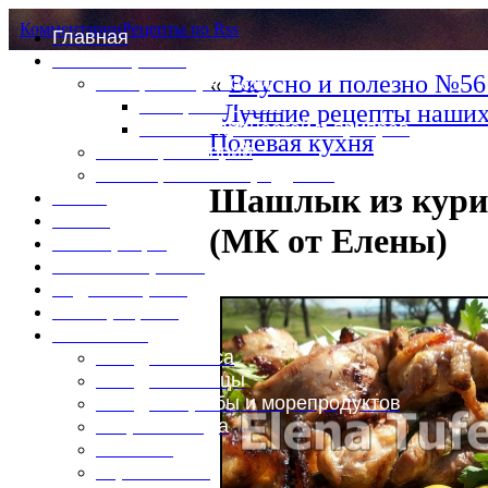
Комментарии
Рецепты по Rss
Главная
Это интересно
«
Вкусно и полезно №56 
Специи и пряности
Специи и диета
Лучшие рецепты наших
Каталог пряностей и приправ
Полевая кухня
Таблица калорий
Таблица массы продуктов
Шашлык из кури
Войти
Выйти
(МК от Елены)
Регистрация
Забыли пароль?
Задать пароль
Ваш профиль
Фотоменю
Блюда из мяса
Блюда из птицы
Блюда из рыбы и морепродуктов
Вторые блюда
Выпечка
Горяченькое