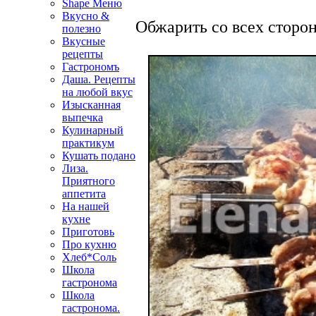
Shape Меню
Вкусно &
Обжарить со всех сторо
полезно
Вкусные
рецепты
Гастрономъ
Даша. Рецепты
на любой вкус
Изысканная
выпечка
Кулинарный
практикум
Кушать подано
Лиза.
Приятного
аппетита
На нашей
кухне
Приготовь
Про кухню
Хлеб*Соль
Школа
гастронома
Школа
гастронома.