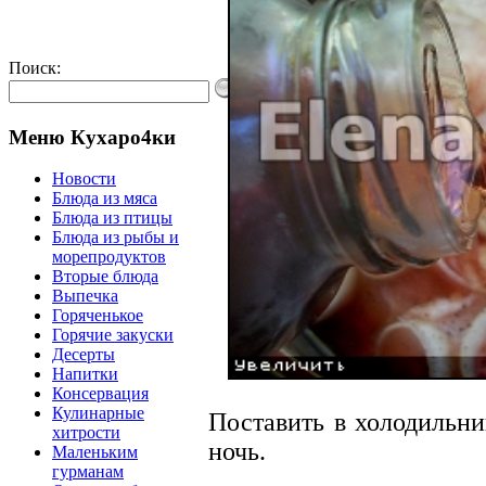
Поиск:
Меню Кухаро4ки
Новости
Блюда из мяса
Блюда из птицы
Блюда из рыбы и
морепродуктов
Вторые блюда
Выпечка
Горяченькое
Горячие закуски
Десерты
Напитки
Консервация
Кулинарные
Поставить в холодильни
хитрости
ночь.
Маленьким
гурманам