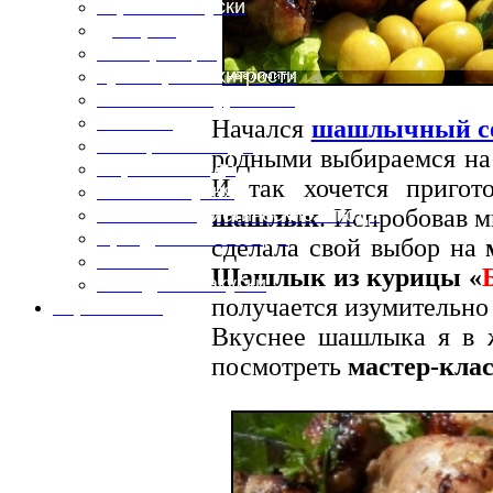
Горячие закуски
Десерты
Консервация
Кулинарные хитрости
Маленьким гурманам
Напитки
Начался
шашлычный с
Овощные блюда
родными выбираемся на 
Первые блюда
И так хочется пригот
Полевая кухня
шашлык
. Испробовав м
Постные и диетические блюда
Праздничные блюда
сделала свой выбор на
Салаты
Шашлык из курицы «
Холодные закуски
получается изумительно
Карта сайта
Вкуснее шашлыка я в 
посмотреть
мастер-клас