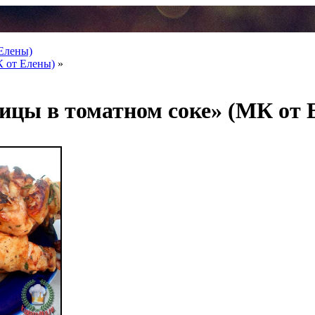
 Елены)
К от Елены)
»
цы в томатном соке» (МК от 