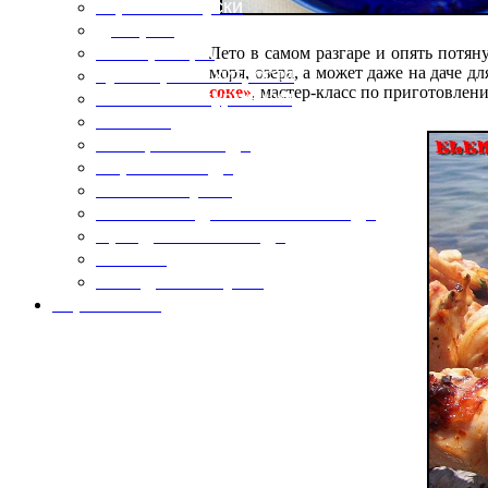
Горячие закуски
Десерты
Консервация
Лето в самом разгаре и опять потян
моря, озера, а может даже на даче 
Кулинарные хитрости
соке»
, мастер-класс по приготовлен
Маленьким гурманам
Напитки
Овощные блюда
Первые блюда
Полевая кухня
Постные и диетические блюда
Праздничные блюда
Салаты
Холодные закуски
Карта сайта