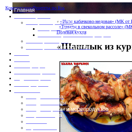
Комментарии
Рецепты по Rss
Главная
Это интересно
«
«Икра кабачково-медовая» (МК от
Специи и пряности
«Томаты в свекольном рассоле» (М
Специи и диета
Полевая кухня
Каталог пряностей и приправ
Таблица калорий
«Шашлык из кури
Таблица массы продуктов
Войти
Выйти
Регистрация
Забыли пароль?
Задать пароль
Ваш профиль
Фотоменю
Блюда из мяса
Блюда из птицы
Блюда из рыбы и морепродуктов
Вторые блюда
Выпечка
Горяченькое