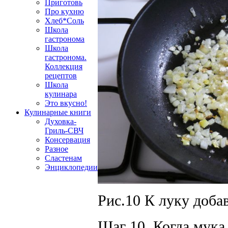
Приготовь
Про кухню
Хлеб*Соль
Школа
гастронома
Школа
гастронома.
Коллекция
рецептов
Школа
кулинара
Это вкусно!
Кулинарные книги
Духовка-
Гриль-СВЧ
Консервация
Разное
Сластенам
Энциклопедии
Рис.10 К луку доба
Шаг 10. Когда мука