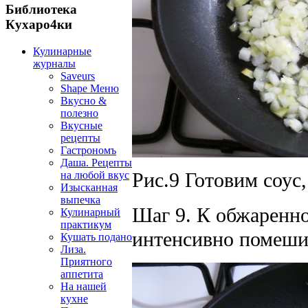
Библиотека
Кухаро4ки
Кулинарные
журналы
Saveurs
Shape Меню
Вкусно &
полезно
Вкусные
рецепты
Гастрономъ
Даша. Рецепты
Рис.9 Готовим соус
на любой вкус
Изысканная
выпечка
Шаг 9. К обжаренном
Кулинарный
практикум
интенсивно помеши
Кушать подано
Лиза.
Приятного
аппетита
На нашей
кухне