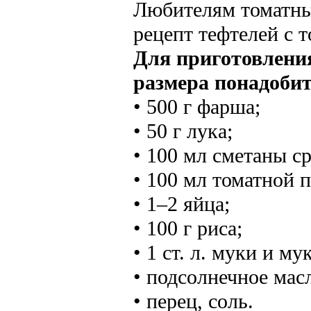
Любителям томатны
рецепт тефтелей с 
Для приготовления
размера понадобит
• 500 г фарша;
• 50 г лука;
• 100 мл сметаны с
• 100 мл томатной п
• 1–2 яйца;
• 100 г риса;
• 1 ст. л. муки и м
• подсолнечное мас
• перец, соль.