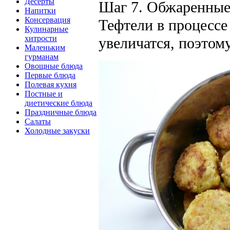
Десерты
Шаг 7. Обжаренные
Напитки
Консервация
Тефтели в процессе
Кулинарные
хитрости
увеличатся, поэтом
Маленьким
гурманам
Овощные блюда
Первые блюда
Полевая кухня
Постные и
диетические блюда
Праздничные блюда
Салаты
Холодные закуски