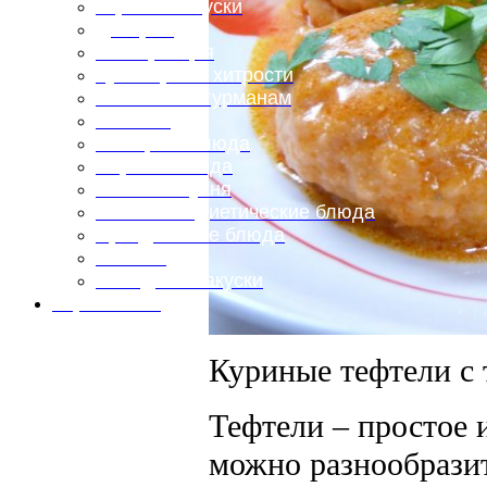
Горячие закуски
Десерты
Консервация
Кулинарные хитрости
Маленьким гурманам
Напитки
Овощные блюда
Первые блюда
Полевая кухня
Постные и диетические блюда
Праздничные блюда
Салаты
Холодные закуски
Карта сайта
Куриные тефтели с
Тефтели – простое 
можно разнообразит