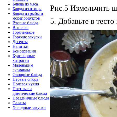
Блюда из мяса
Рис.5 Измельчить ш
Блюда из птицы
Блюда из рыбы и
морепродуктов
5. Добавьте в тест
Вторые блюда
Выпечка
Горяченькое
Горячие закуски
Десерты
Напитки
Консервация
Кулинарные
хитрости
Маленьким
гурманам
Овощные блюда
Первые блюда
Полевая кухня
Постные и
диетические блюда
Праздничные блюда
Салаты
Холодные закуски