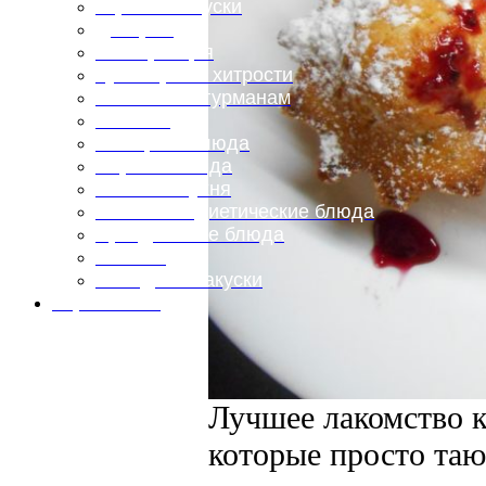
Горячие закуски
Десерты
Консервация
Кулинарные хитрости
Маленьким гурманам
Напитки
Овощные блюда
Первые блюда
Полевая кухня
Постные и диетические блюда
Праздничные блюда
Салаты
Холодные закуски
Карта сайта
Лучшее лакомство к
которые просто таю