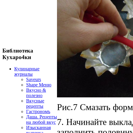
Библиотека
Кухаро4ки
Кулинарные
журналы
Saveurs
Shape Меню
Вкусно &
полезно
Вкусные
Рис.7 Смазать форм
рецепты
Гастрономъ
Даша. Рецепты
7. Начинайте выкла
на любой вкус
Изысканная
заполнить половину
выпечка