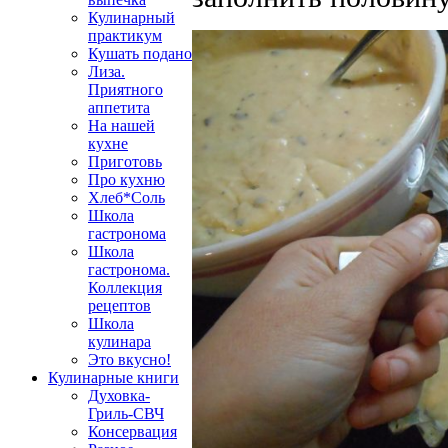
Кулинарный
практикум
Кушать подано
Лиза.
Приятного
аппетита
На нашей
кухне
Приготовь
Про кухню
Хлеб*Соль
Школа
гастронома
Школа
гастронома.
Коллекция
рецептов
Школа
кулинара
Это вкусно!
Кулинарные книги
Духовка-
Гриль-СВЧ
Консервация