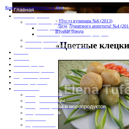
Комментарии
Рецепты по Rss
Главная
Это интересно
«
Школа кулинара №6 (2013)
Специи и пряности
Лиза. Приятного аппетита! №4 (201
Специи и диета
Вторые блюда
Каталог пряностей и приправ
Таблица калорий
«Цветные клецки
Таблица массы продуктов
Войти
Выйти
Регистрация
Забыли пароль?
Задать пароль
Ваш профиль
Фотоменю
Блюда из мяса
Блюда из птицы
Блюда из рыбы и морепродуктов
Вторые блюда
Выпечка
Горяченькое