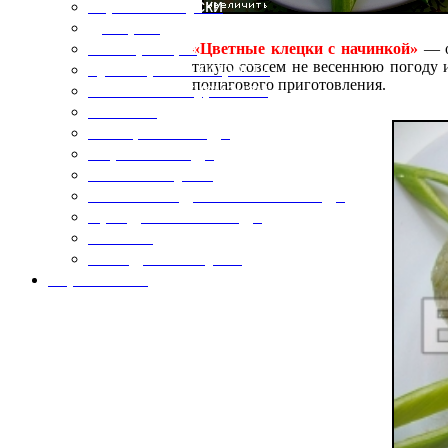
Горячие закуски
Десерты
Консервация
«Цветные клецки с начинкой»
— о
такую совсем не весеннюю погоду и
Кулинарные хитрости
пошагового приготовления.
Маленьким гурманам
Напитки
Овощные блюда
Первые блюда
Полевая кухня
Постные и диетические блюда
Праздничные блюда
Салаты
Холодные закуски
Карта сайта