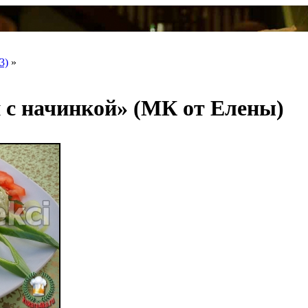
3)
»
 с начинкой» (МК от Елены)