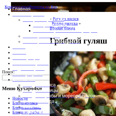
Комментарии
Рецепты по Rss
Главная
Это интересно
«
Рагу из лосося
Специи и пряности
Роллы-закуска
»
Специи и диета
Вторые блюда
Каталог пряностей и приправ
Таблица калорий
Грибной гуляш
Таблица массы продуктов
Войти
Выйти
Регистрация
Забыли пароль?
Задать пароль
Поиск:
Ваш профиль
Фотоменю
Блюда из мяса
Меню Кухаро4ки
Блюда из птицы
Блюда из рыбы и морепродуктов
Новости
Вторые блюда
Блюда из мяса
Выпечка
Блюда из птицы
Горяченькое
Блюда из рыбы и