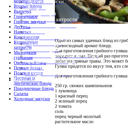
морепродуктов
Горячие закуски
Вторые блюда
Десерты
Выпечка
Консервация
Горяченькое
Кулинарные хитрости
Горячие закуски
Маленьким гурманам
Десерты
Напитки
Напитки
Консервация
Овощные блюда
Одно из самых удачных блюд из гри
Кулинарные
Первые блюда
превосходный аромат блюду.
хитрости
Полевая кухня
Для приготовления грибного гуляша 
Маленьким
Постные и диетические блюда
порадует и глаз. Первый раз пригот
гурманам
добавляя пряные травы. Это может б
Праздничные блюда
Овощные блюда
Гуляш придется по вкусу тем, кто сл
Салаты
Первые блюда
Полевая кухня
Холодные закуски
Для приготовления грибного гуляша 
Постные и
Карта сайта
диетические блюда
250 гр. свежих шампиньонов
Праздничные блюда
1 луковица
Салаты
1 красный перец
Холодные закуски
2 зеленый перец
2 томата
соль
перец черный молотый
растительное масло