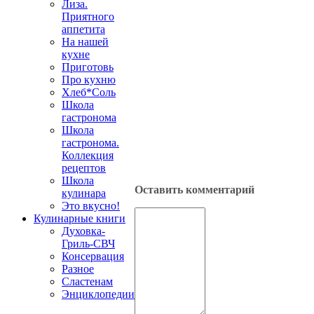
Лиза.
Приятного
аппетита
На нашей
кухне
Приготовь
Про кухню
Хлеб*Соль
Школа
гастронома
Школа
гастронома.
Коллекция
рецептов
Школа
Оставить комментарий
кулинара
Это вкусно!
Кулинарные книги
Духовка-
Гриль-СВЧ
Консервация
Разное
Сластенам
Энциклопедии