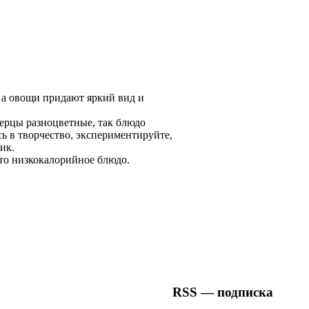
 а овощи придают яркий вид и
перцы разноцветные, так блюдо
сь в творчество, экспериментируйте,
ик.
это низкокалорийное блюдо.
RSS — подписка