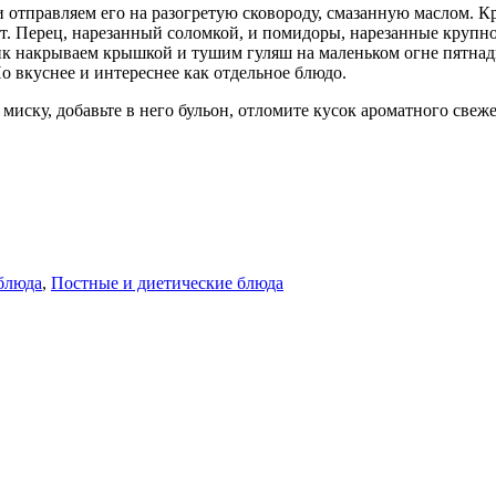
 отправляем его на разогретую сковороду, смазанную маслом. К
т. Перец, нарезанный соломкой, и помидоры, нарезанные крупно,
ик накрываем крышкой и тушим гуляш на маленьком огне пятнадц
о вкуснее и интереснее как отдельное блюдо.
миску, добавьте в него бульон, отломите кусок ароматного свеж
блюда
,
Постные и диетические блюда