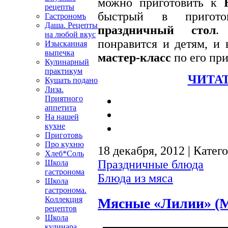
можно приготовить к
рецепты
быстрый в пригот
Гастрономъ
Даша. Рецепты
праздничный стол
.
на любой вкус
понравится и детям, и 
Изысканная
выпечка
мастер-класс
по его пр
Кулинарный
практикум
ЧИТАТ
Кушать подано
Лиза.
Приятного
аппетита
На нашей
кухне
Приготовь
Про кухню
18 декабря, 2012 | Катег
Хлеб*Соль
Праздничные блюда
Школа
гастронома
Блюда из мяса
Школа
гастронома.
Коллекция
Мясные «Лилии» (М
рецептов
Школа
кулинара