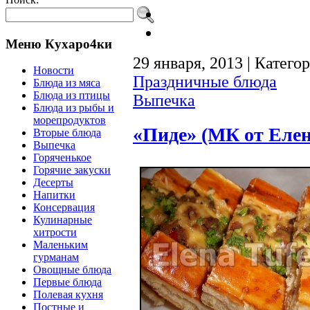
Меню Кухаро4ки
29 января, 2013 | Катего
Новости
Праздничные блюда
Блюда из мяса
Блюда из птицы
Выпечка
Блюда из рыбы и
морепродуктов
«Пиде» (МК от Еле
Вторые блюда
Выпечка
Горяченькое
Горячие закуски
Десерты
Напитки
Консервация
Кулинарные
хитрости
Маленьким
гурманам
Овощные блюда
Первые блюда
Полевая кухня
Постные и