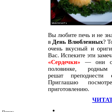
Вы любите печь и не зн
в
День Влюбленных
? Т
очень вкусный и ориг
Вас. Испеките эти заме
«Сердечки»
— они обя
половинке, родн
решат преподнести 
Приглашаю посмот
приготовлению.
ЧИТАТ
Поиск: