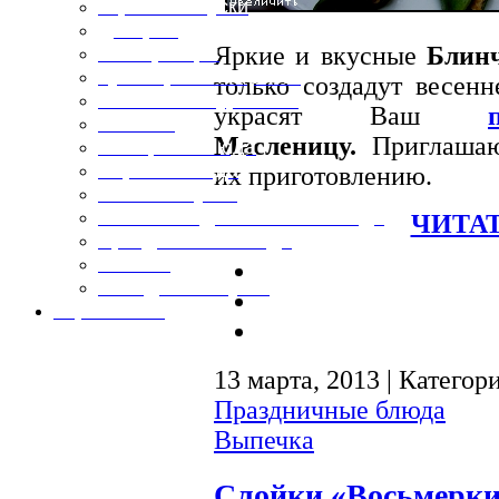
Горячие закуски
Десерты
Яркие и вкусные
Блин
Консервация
Кулинарные хитрости
только создадут весенн
Маленьким гурманам
украсят Ваш
Напитки
Масленицу.
Приглашаю
Овощные блюда
Первые блюда
их приготовлению.
Полевая кухня
Постные и диетические блюда
ЧИТАТ
Праздничные блюда
Салаты
Холодные закуски
Карта сайта
13 марта, 2013 | Категор
Праздничные блюда
Выпечка
Слойки «Восьмерки