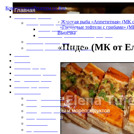
Комментарии
Рецепты по Rss
Главная
Это интересно
«
Жареная рыба «Аппетитная» (МК 
Специи и пряности
«Гречневые тефтели с грибами» (М
Специи и диета
Выпечка
Каталог пряностей и приправ
Таблица калорий
«Пиде» (МК от Е
Таблица массы продуктов
Войти
Выйти
Регистрация
Забыли пароль?
Задать пароль
Ваш профиль
Фотоменю
Блюда из мяса
Блюда из птицы
Блюда из рыбы и морепродуктов
Вторые блюда
Выпечка
Горяченькое