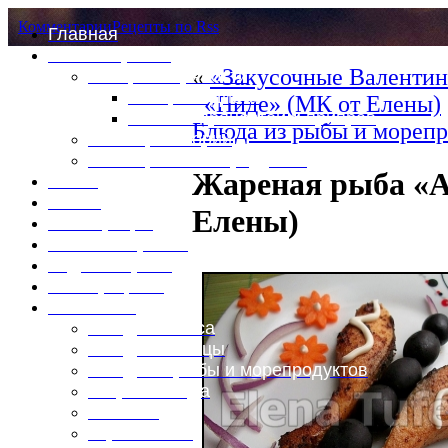
Комментарии
Рецепты по Rss
Главная
Это интересно
«
«Закусочные Валентин
Специи и пряности
Специи и диета
«Пиде» (МК от Елены)
Каталог пряностей и приправ
Блюда из рыбы и морепр
Таблица калорий
Таблица массы продуктов
Жареная рыба «А
Войти
Выйти
Елены)
Регистрация
Забыли пароль?
Задать пароль
Ваш профиль
Фотоменю
Блюда из мяса
Блюда из птицы
Блюда из рыбы и морепродуктов
Вторые блюда
Выпечка
Горяченькое