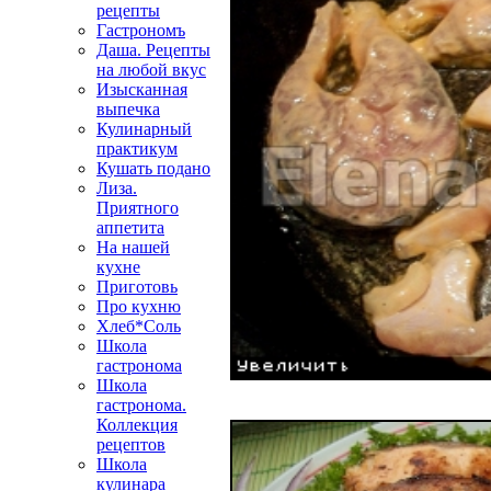
рецепты
Гастрономъ
Даша. Рецепты
на любой вкус
Изысканная
выпечка
Кулинарный
практикум
Кушать подано
Лиза.
Приятного
аппетита
На нашей
кухне
Приготовь
Про кухню
Хлеб*Соль
Школа
гастронома
Школа
гастронома.
Коллекция
рецептов
Школа
кулинара