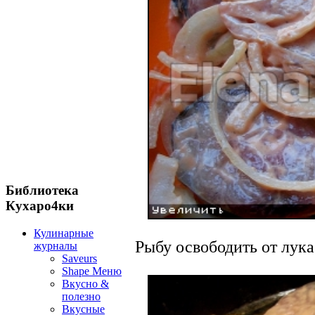
Библиотека
Кухаро4ки
Кулинарные
Рыбу освободить от лука
журналы
Saveurs
Shape Меню
Вкусно &
полезно
Вкусные