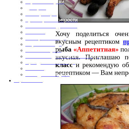
Горячие закуски
Десерты
Консервация
Кулинарные хитрости
Маленьким гурманам
Напитки
Хочу поделиться оче
Овощные блюда
вкусным рецептиком
п
Первые блюда
рыба
«Аппетитная»
пол
Полевая кухня
вкусная. Приглашаю 
Постные и диетические блюда
Праздничные блюда
класс
и рекомендую обя
Салаты
рецептиком — Вам непр
Холодные закуски
Карта сайта