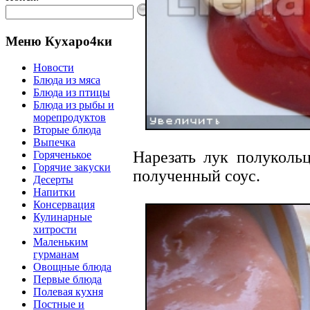
Меню Кухаро4ки
Новости
Блюда из мяса
Блюда из птицы
Блюда из рыбы и
морепродуктов
Вторые блюда
Выпечка
Нарезать лук полуколь
Горяченькое
Горячие закуски
полученный соус.
Десерты
Напитки
Консервация
Кулинарные
хитрости
Маленьким
гурманам
Овощные блюда
Первые блюда
Полевая кухня
Постные и