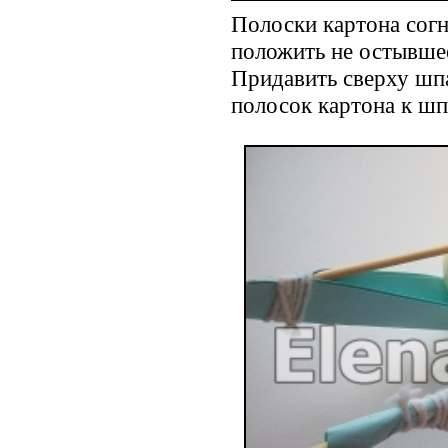
Полоски картона согн
положить не остывше
Придавить сверху шп
полосок картона к шп