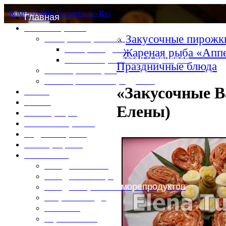
Комментарии
Рецепты по Rss
Главная
Это интересно
«
Закусочные пирожк
Специи и пряности
Специи и диета
Жареная рыба «Аппе
Каталог пряностей и приправ
Праздничные блюда
Таблица калорий
Таблица массы продуктов
«Закусочные В
Войти
Выйти
Елены)
Регистрация
Забыли пароль?
Задать пароль
Ваш профиль
Фотоменю
Блюда из мяса
Блюда из птицы
Блюда из рыбы и морепродуктов
Вторые блюда
Выпечка
Горяченькое