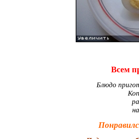
Всем п
Блюдо приго
Коп
ра
н
Понравилс