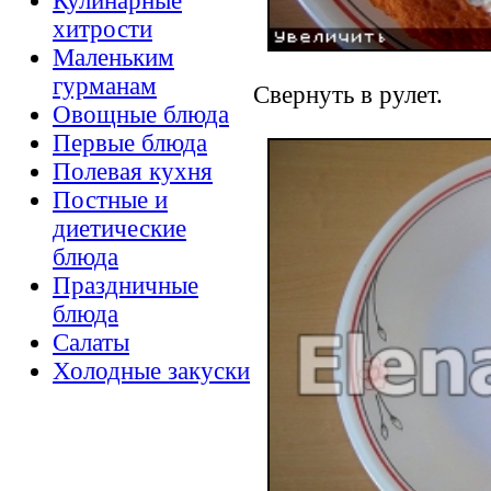
Кулинарные
хитрости
Маленьким
гурманам
Свернуть в рулет.
Овощные блюда
Первые блюда
Полевая кухня
Постные и
диетические
блюда
Праздничные
блюда
Салаты
Холодные закуски