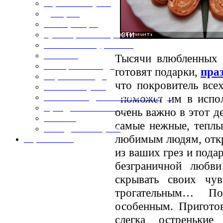
Горячие закуски
Десерты
Консервация
Кулинарные хитрости
Маленьким гурманам
Напитки
Тысячи влюбленных
Овощные блюда
готовят подарки,
пра
Первые блюда
что покровитель вс
Полевая кухня
поможет им в испо
Постные и диетические блюда
Праздничные блюда
очень важно в этот д
Салаты
самые нежные, теплы
Холодные закуски
любимым людям, откр
Карта сайта
из ваших грез и пода
безграничной любв
скрывать своих чув
трогательным… 
особенным. Пригото
слегка остренькие