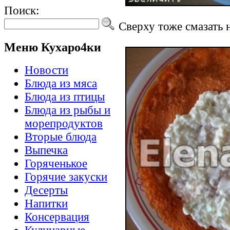
Поиск:
Сверху тоже смазать 
Меню Кухаро4ки
Новости
Блюда из мяса
Блюда из птицы
Блюда из рыбы и
морепродуктов
Вторые блюда
Выпечка
Горяченькое
Горячие закуски
Десерты
Напитки
Консервация