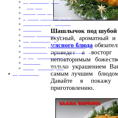
Горячие закуски
Десерты
Консервация
Кулинарные хитрости
Маленьким гурманам
Напитки
Шашлычок под шубо
Овощные блюда
вкусный, ароматный и
Первые блюда
мясного блюда
обязател
Полевая кухня
приведет в восторг
Постные и диетические блюда
Праздничные блюда
неповторимым божест
Салаты
только украшением В
Холодные закуски
самым лучшим блюдо
Карта сайта
Давайте я покаж
приготовлению.