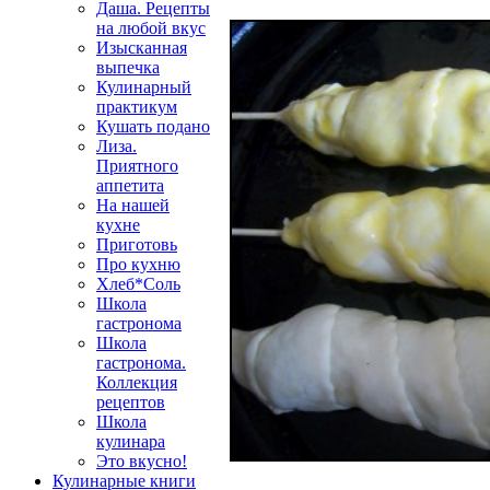
Даша. Рецепты
на любой вкус
Изысканная
выпечка
Кулинарный
практикум
Кушать подано
Лиза.
Приятного
аппетита
На нашей
кухне
Приготовь
Про кухню
Хлеб*Соль
Школа
гастронома
Школа
гастронома.
Коллекция
рецептов
Школа
кулинара
Это вкусно!
Кулинарные книги