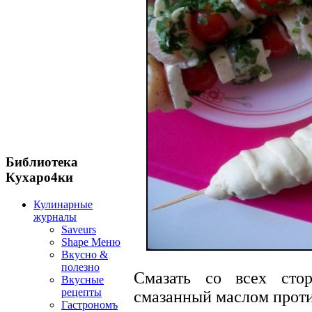
Библиотека
Кухаро4ки
Кулинарные
журналы
Saveurs
Shape Меню
Вкусно &
полезно
Смазать со всех сто
Вкусные
рецепты
смазанный маслом проти
Гастрономъ