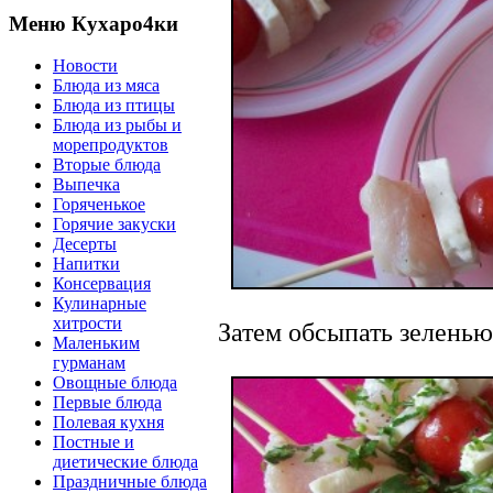
Меню Кухаро4ки
Новости
Блюда из мяса
Блюда из птицы
Блюда из рыбы и
морепродуктов
Вторые блюда
Выпечка
Горяченькое
Горячие закуски
Десерты
Напитки
Консервация
Кулинарные
хитрости
Затем обсыпать зеленью
Маленьким
гурманам
Овощные блюда
Первые блюда
Полевая кухня
Постные и
диетические блюда
Праздничные блюда