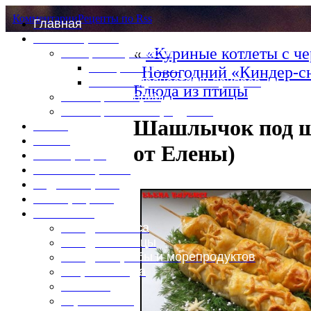
Комментарии
Рецепты по Rss
Главная
Это интересно
«
«Куриные котлеты с ч
Специи и пряности
Специи и диета
Новогодний «Киндер-с
Каталог пряностей и приправ
Блюда из птицы
Таблица калорий
Таблица массы продуктов
Шашлычок под ш
Войти
Выйти
от Елены)
Регистрация
Забыли пароль?
Задать пароль
Ваш профиль
Фотоменю
Блюда из мяса
Блюда из птицы
Блюда из рыбы и морепродуктов
Вторые блюда
Выпечка
Горяченькое