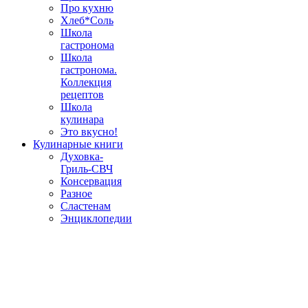
Про кухню
Хлеб*Соль
Школа
гастронома
Школа
гастронома.
Коллекция
рецептов
Школа
кулинара
Это вкусно!
Кулинарные книги
Духовка-
Гриль-СВЧ
Консервация
Разное
Сластенам
Энциклопедии