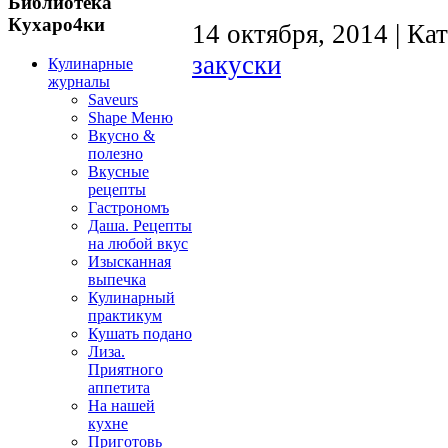
Библиотека
Кухаро4ки
14 октября, 2014 | Ка
закуски
Кулинарные
журналы
Saveurs
Shape Меню
Вкусно &
полезно
Вкусные
рецепты
Гастрономъ
Даша. Рецепты
на любой вкус
Изысканная
выпечка
Кулинарный
практикум
Кушать подано
Лиза.
Приятного
аппетита
На нашей
кухне
Приготовь