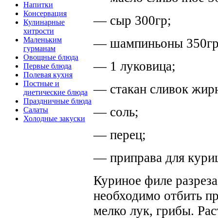
Напитки
Консервация
— сыр 300гр;
Кулинарные
хитрости
Маленьким
— шампиньоны 350гр
гурманам
Овощные блюда
— 1 луковица;
Первые блюда
Полевая кухня
Постные и
— стакан сливок жир
диетические блюда
Праздничные блюда
— соль;
Салаты
Холодные закуски
— перец;
— приправа для кури
Куриное филе разрезае
необходимо отбить п
мелко лук, грибы. Ра