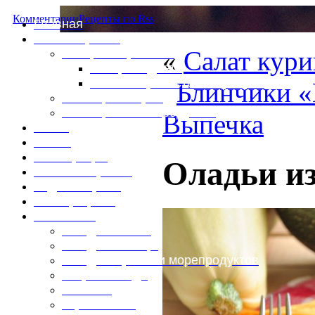
Комментарии
Рецепты по Rss
Главная
Это интересно
«
Салат кури
Специи и пряности
Специи и диета
Каталог пряностей и приправ
Блинчики 
Таблица калорий
Таблица массы продуктов
Выпечка
Войти
Выйти
Регистрация
Оладьи из
Забыли пароль?
Задать пароль
Ваш профиль
Фотоменю
Блюда из мяса
Блюда из птицы
Блюда из рыбы и морепродуктов
Вторые блюда
Выпечка
Горяченькое