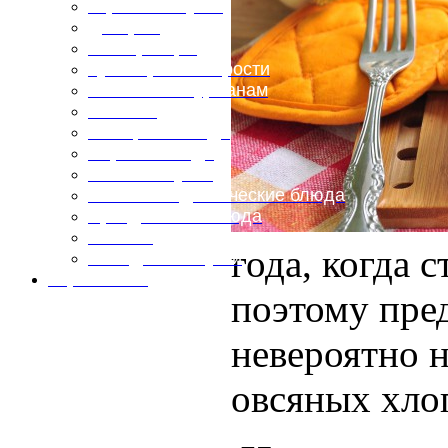
Горячие закуски
Десерты
Консервация
Кулинарные хитрости
Маленьким гурманам
Напитки
Овощные блюда
Первые блюда
Полевая кухня
Постные и диетические блюда
Праздничные блюда
Салаты
года, когда 
Холодные закуски
Карта сайта
поэтому пре
невероятно н
овсяных хло