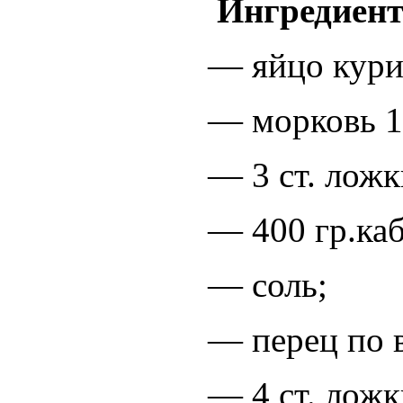
Ингредиен
— яйцо кури
— морковь 1
— 3 ст. ложк
— 400 гр.каб
— соль;
— перец по 
— 4 ст. ложк