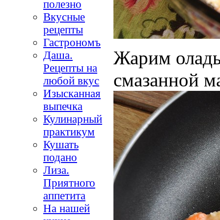
полезно
Вкусные
рецепты
Гастрономъ
Жарим оладь
Даша.
Рецепты на
смазанной ма
любой вкус
Изысканная
выпечка
Кулинарный
практикум
Кушать
подано
Лиза.
Приятного
аппетита
На нашей