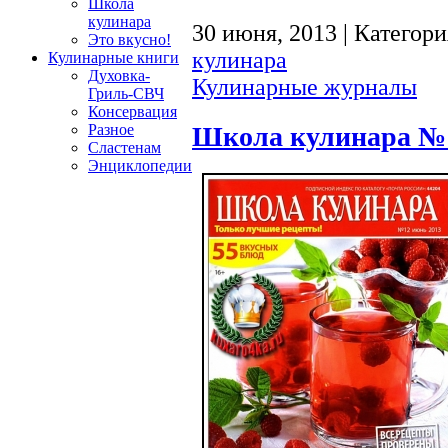
Школа
кулинара
30 июня, 2013 | Категор
Это вкусно!
кулинара
Кулинарные книги
Духовка-
Кулинарные журналы
Гриль-СВЧ
Консервация
Школа кулинара №1
Разное
Сластенам
Энциклопедии