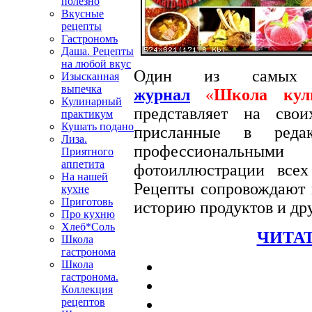
полезно
Вкусные
рецепты
Гастрономъ
Даша. Рецепты
на любой вкус
Один из самых
Изысканная
выпечка
журнал
«
Школа кул
Кулинарный
представляет на сво
практикум
Кушать подано
присланные в редак
Лиза.
профессиональными
Приятного
аппетита
фотоиллюстрации вс
На нашей
Рецепты сопровождают п
кухне
Приготовь
историю продуктов и др
Про кухню
Хлеб*Соль
ЧИТАТ
Школа
гастронома
Школа
гастронома.
Коллекция
рецептов