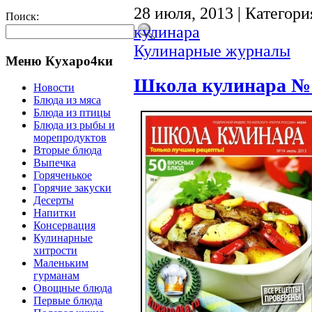
28 июля, 2013 | Категори
Поиск:
кулинара
Кулинарные журналы
Меню Кухаро4ки
Школа кулинара №1
Новости
Блюда из мяса
Блюда из птицы
Блюда из рыбы и
морепродуктов
Вторые блюда
Выпечка
Горяченькое
Горячие закуски
Десерты
Напитки
Консервация
Кулинарные
хитрости
Маленьким
гурманам
Овощные блюда
Первые блюда