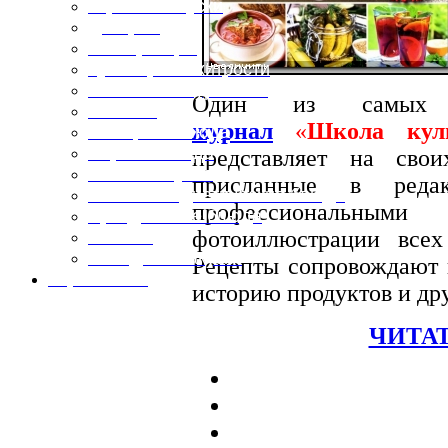
Горячие закуски
Десерты
Консервация
Кулинарные хитрости
Маленьким гурманам
Один из самых
Напитки
журнал
«
Школа кул
Овощные блюда
Первые блюда
представляет на сво
Полевая кухня
присланные в редак
Постные и диетические блюда
профессиональными
Праздничные блюда
фотоиллюстрации вс
Салаты
Холодные закуски
Рецепты сопровождают п
Карта сайта
историю продуктов и др
ЧИТАТ