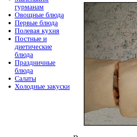
гурманам
Овощные блюда
Первые блюда
Полевая кухня
Постные и
диетические
блюда
Праздничные
блюда
Салаты
Холодные закуски