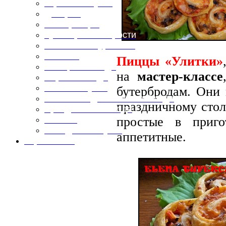
Горячие закуски
Десерты
Консервация
Кулинарные хитрости
Маленьким гурманам
Напитки
Пиццы «Улитки»
Овощные блюда
на
мастер-классе
Первые блюда
Полевая кухня
бутербродам. Они 
Постные и диетические блюда
праздничному стол
Праздничные блюда
простые в приго
Салаты
Холодные закуски
аппетитные.
Карта сайта