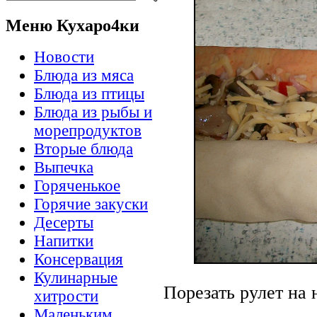
Меню Кухаро4ки
Новости
Блюда из мяса
Блюда из птицы
Блюда из рыбы и
морепродуктов
Вторые блюда
Выпечка
Горяченькое
Горячие закуски
Десерты
Напитки
Консервация
Кулинарные
Порезать рулет на
хитрости
Маленьким