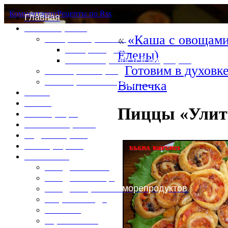
Комментарии
Рецепты по Rss
Главная
Это интересно
«
«Каша с овощами
Специи и пряности
Специи и диета
Елены)
Каталог пряностей и приправ
Готовим в духовке
Таблица калорий
Таблица массы продуктов
Выпечка
Войти
Выйти
Пиццы «Улит
Регистрация
Забыли пароль?
Задать пароль
Ваш профиль
Фотоменю
Блюда из мяса
Блюда из птицы
Блюда из рыбы и морепродуктов
Вторые блюда
Выпечка
Горяченькое