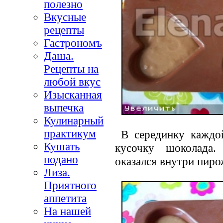
полезно
Вкусные
рецепты
Гастрономъ
Даша.
Рецепты на
любой вкус
Изысканная
выпечка
Кулинарный
практикум
В серединку каждо
Кушать
кусочку шоколада
подано
оказался внутри пиро
Лиза.
Приятного
аппетита
На нашей