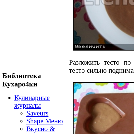
Разложить тесто по
тесто сильно поднима
Библиотека
Кухаро4ки
Кулинарные
журналы
Saveurs
Shape Меню
Вкусно &