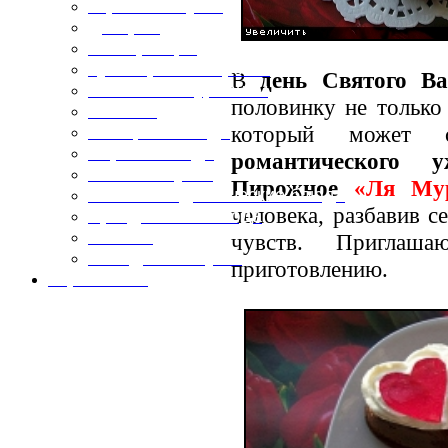
Горячие закуски
Десерты
Консервация
Кулинарные хитрости
В
день Святого Ва
Маленьким гурманам
половинку не тольк
Напитки
который может с
Овощные блюда
Первые блюда
романтического у
Полевая кухня
Пирожное
«Ля Му
Постные и диетические блюда
человека, разбавив 
Праздничные блюда
Салаты
чувств. Пригла
Холодные закуски
приготовлению.
Карта сайта