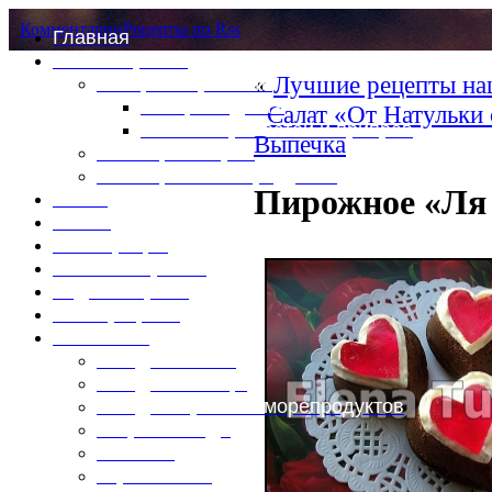
Комментарии
Рецепты по Rss
Главная
Это интересно
«
Лучшие рецепты на
Специи и пряности
Специи и диета
Салат «От Натульки
Каталог пряностей и приправ
Выпечка
Таблица калорий
Таблица массы продуктов
Пирожное «Ля
Войти
Выйти
Регистрация
Забыли пароль?
Задать пароль
Ваш профиль
Фотоменю
Блюда из мяса
Блюда из птицы
Блюда из рыбы и морепродуктов
Вторые блюда
Выпечка
Горяченькое