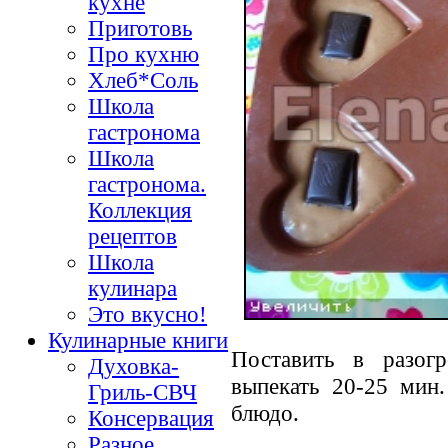
кухне
Приготовь
Про кухню
Хлеб*Соль
Школа
гастронома
Школа
гастронома.
Коллекция
рецептов
Школа
кулинара
Это вкусно!
Кулинарные книги
Поставить в разог
Духовка-
выпекать 20-25 мин.
Гриль-СВЧ
блюдо.
Консервация
Разное