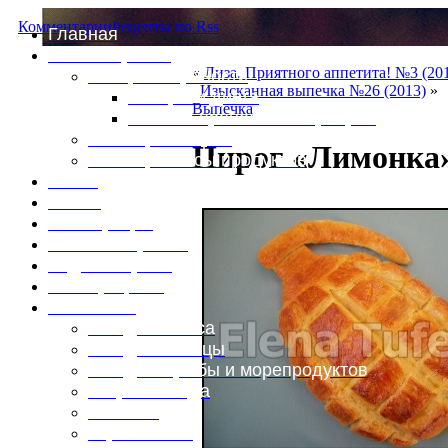
Комментарии
Рецепты по Rss
Главная
Это интересно
«
Лиза. Приятного аппетита! №3 (20
Специи и пряности
Изысканная выпечка №26 (2013)
»
Специи и диета
Выпечка
Каталог пряностей и приправ
Таблица калорий
Пирог «Лимонка»
Таблица массы продуктов
Войти
Выйти
Регистрация
Забыли пароль?
Задать пароль
Ваш профиль
Фотоменю
Блюда из мяса
Блюда из птицы
Блюда из рыбы и морепродуктов
Вторые блюда
Выпечка
Горяченькое