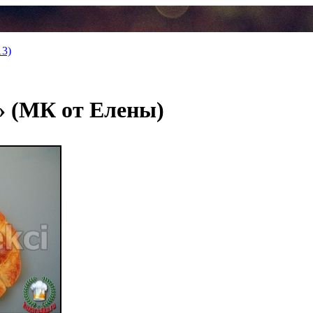
13)
 (МК от Елены)