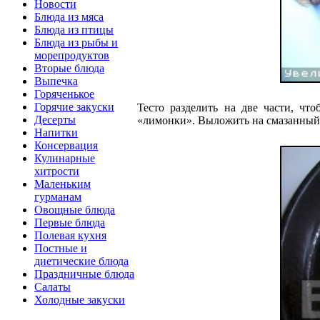
Новости
Блюда из мяса
Блюда из птицы
Блюда из рыбы и
морепродуктов
Вторые блюда
Выпечка
Горяченькое
Горячие закуски
Тесто разделить на две части, чт
Десерты
«лимонки». Выложить на смазанный м
Напитки
Консервация
Кулинарные
хитрости
Маленьким
гурманам
Овощные блюда
Первые блюда
Полевая кухня
Постные и
диетические блюда
Праздничные блюда
Салаты
Холодные закуски