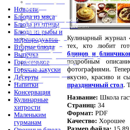
Горячие закуски
Десерты
Новости
Консервация
Блюда из мяса
Кулинарные хитрости
Блюда из птицы
Маленьким гурманам
Блюда из рыбы и
Напитки
Кулинарный журнал 
Овощные блюда
морепродуктов
Первые блюда
тех, кто любит гот
Вторые блюда
Полевая кухня
блинов и блинчико
Выпечка
Постные и диетические блюда
подробным описани
Горяченькое
Праздничные блюда
фотографиями. Тепер
Салаты
Горячие закуски
Холодные закуски
вкусно, красиво и с
Десерты
Карта сайта
праздничный стол
. 
Напитки
Консервация
Название:
Школа гас
Кулинарные
Страниц:
34
хитрости
Формат:
PDF
Маленьким
Качество:
Хорошее
гурманам
Размер файла:
15,89
Овощные блюда