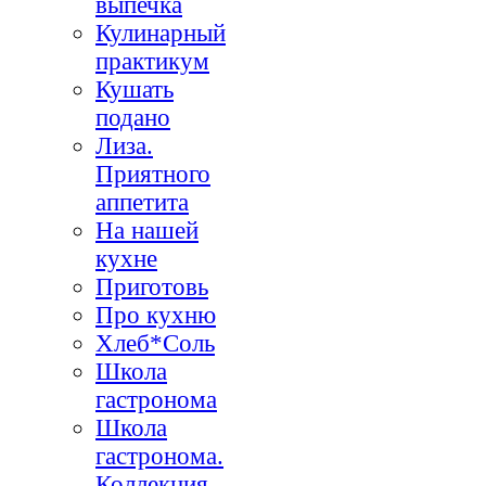
выпечка
Кулинарный
практикум
Кушать
подано
Лиза.
Приятного
аппетита
На нашей
кухне
Приготовь
Про кухню
Хлеб*Соль
Школа
гастронома
Школа
гастронома.
Коллекция