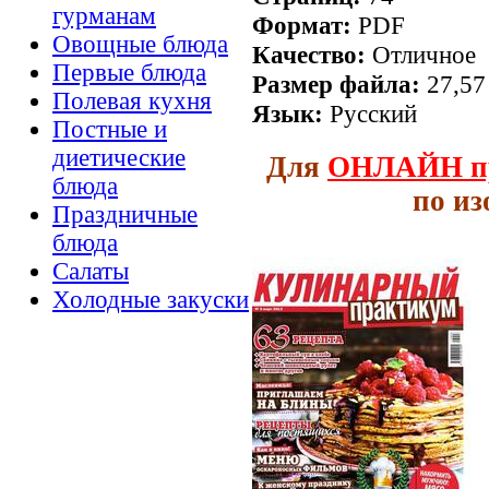
гурманам
Формат:
PDF
Овощные блюда
Качество:
Отличное
Первые блюда
Размер файла:
27,57
Полевая кухня
Язык:
Русский
Постные и
диетические
Для
ОНЛАЙН
п
блюда
по и
Праздничные
блюда
Салаты
Холодные закуски