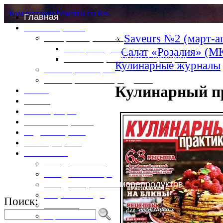
Комментарии
Рецепты по Rss
Главная
Это интересно
«
Saveurs №2 (март-а
Специи и пряности
Специи и диета
Салат «Розалия» (М
Каталог пряностей и приправ
Кулинарные журналы
Таблица калорий
Таблица массы продуктов
Кулинарный п
Войти
Выйти
Регистрация
Забыли пароль?
Задать пароль
Ваш профиль
Фотоменю
Блюда из мяса
Блюда из птицы
Блюда из рыбы и морепродуктов
Вторые блюда
Поиск:
Выпечка
Горяченькое