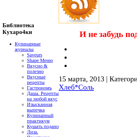
Библиотека
Кухаро4ки
И не забудь по
Кулинарные
журналы
Saveurs
Shape Меню
Вкусно &
полезно
Вкусные
15 марта, 2013 | Категор
рецепты
Хлеб*Соль
Гастрономъ
Даша. Рецепты
на любой вкус
Изысканная
выпечка
Кулинарный
практикум
Кушать подано
Лиза.