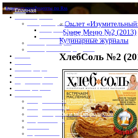
Комментарии
Рецепты по Rss
Главная
Это интересно
«
Омлет «Изумительный
Специи и пряности
Специи и диета
Shape Меню №2 (2013)
Каталог пряностей и приправ
Кулинарные журналы
Таблица калорий
Таблица массы продуктов
ХлебСоль №2 (20
Войти
Выйти
Регистрация
Забыли пароль?
Задать пароль
Ваш профиль
Фотоменю
Блюда из мяса
Блюда из птицы
Блюда из рыбы и морепродуктов
Вторые блюда
Выпечка
Горяченькое