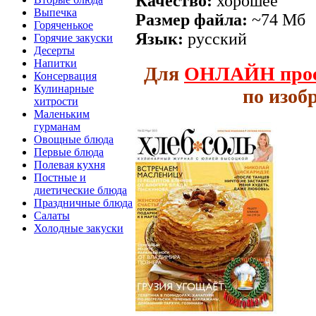
Качество:
хорошее
Выпечка
Размер файла:
~74 Мб
Горяченькое
Язык:
русский
Горячие закуски
Десерты
Напитки
Для
ОНЛАЙН
про
Консервация
Кулинарные
по изоб
хитрости
Маленьким
гурманам
Овощные блюда
Первые блюда
Полевая кухня
Постные и
диетические блюда
Праздничные блюда
Салаты
Холодные закуски