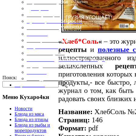
Горячие закуски
Десерты
Консервация
Кулинарные хитрости
Маленьким гурманам
Напитки
Овощные блюда
«
Хлеб*Соль
«
– это жур
Первые блюда
рецепты
и
полезные 
Полевая кухня
иллюстрированного и
Постные и диетические блюда
великолепных
реце
Праздничные блюда
Салаты
приготовления которых 
Поиск:
Холодные закуски
продукты,- все быстро, 
Карта сайта
журнал о том, как быть 
Меню Кухаро4ки
радовать своих близких 
Новости
Название:
ХлебСоль №2 
Блюда из мяса
Страниц:
146
Блюда из птицы
Блюда из рыбы и
Формат:
pdf
морепродуктов
Вторые блюда