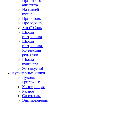
Приятного
аппетита
На нашей
кухне
Приготовь
Про кухню
Хлеб*Соль
Школа
гастронома
Школа
гастронома.
Коллекция
рецептов
Школа
кулинара
Это вкусно!
Кулинарные книги
Духовка-
Гриль-СВЧ
Консервация
Разное
Сластенам
Энциклопедии