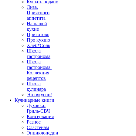
Кушать подано
Лиза.
Приятного
аппетита
На нашей
кухне
Приготовь
Про кухню
Хлеб*Соль
Школа
гастронома
Школа
гастронома.
Коллекция
рецептов
Школа
кулинара
Это вкусно!
Кулинарные книги
Духовка-
Гриль-СВЧ
Консервация
Разное
Сластенам
Энциклопедии