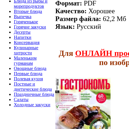
Блюда из рыбы и
Формат:
PDF
морепродуктов
Качество:
Хорошее
Вторые блюда
Выпечка
Размер файла:
62,2 Мб
Горяченькое
Язык:
Русский
Горячие закуски
Десерты
Напитки
Консервация
Кулинарные
Для
ОНЛАЙН
про
хитрости
Маленьким
по изоб
гурманам
Овощные блюда
Первые блюда
Полевая кухня
Постные и
диетические блюда
Праздничные блюда
Салаты
Холодные закуски