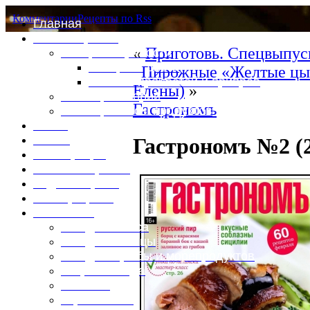
Комментарии
Рецепты по Rss
Главная
Это интересно
«
Приготовь. Спецвыпус
Специи и пряности
Специи и диета
Пирожные «Желтые цып
Каталог пряностей и приправ
Елены)
»
Таблица калорий
Гастрономъ
Таблица массы продуктов
Войти
Выйти
Гастрономъ №2 (
Регистрация
Забыли пароль?
Задать пароль
Ваш профиль
Фотоменю
Блюда из мяса
Блюда из птицы
Блюда из рыбы и морепродуктов
Вторые блюда
Выпечка
Горяченькое