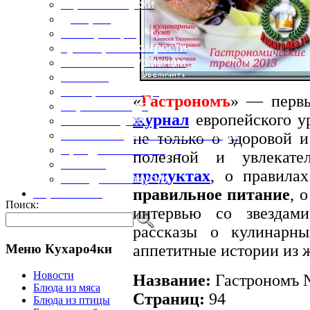
Горячие закуски
Десерты
Консервация
Кулинарные хитрости
Маленьким гурманам
Напитки
Овощные блюда
«
Гастрономъ
» — перв
Первые блюда
журнал
европейского у
Полевая кухня
Постные и диетические блюда
не только о здоровой 
Праздничные блюда
полезной и увлекат
Салаты
продуктах
, о правила
Холодные закуски
правильное питание
, 
Карта сайта
Поиск:
интервью со звездам
рассказы о кулинарн
Меню Кухаро4ки
аппетитные истории из 
Новости
Название:
Гастрономъ №
Блюда из мяса
Страниц:
94
Блюда из птицы