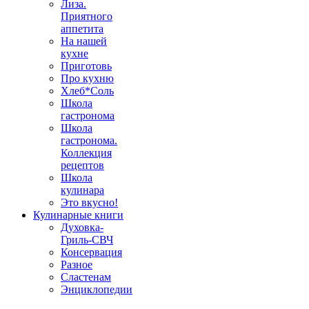
Лиза.
Приятного
аппетита
На нашей
кухне
Приготовь
Про кухню
Хлеб*Соль
Школа
гастронома
Школа
гастронома.
Коллекция
рецептов
Школа
кулинара
Это вкусно!
Кулинарные книги
Духовка-
Гриль-СВЧ
Консервация
Разное
Сластенам
Энциклопедии