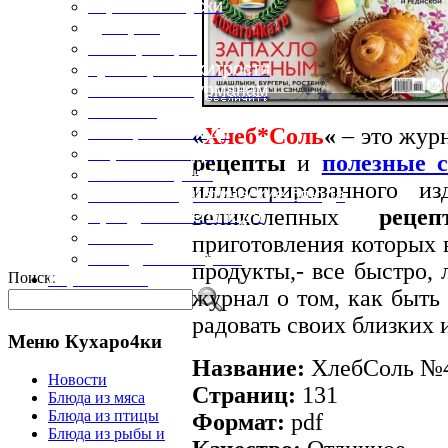
Горячие закуски
Десерты
Консервация
Кулинарные хитрости
Маленьким гурманам
Напитки
Овощные блюда
«
Хлеб*Соль
«
– это жур
Первые блюда
рецепты
и
полезные 
Полевая кухня
иллюстрированного и
Постные и диетические блюда
великолепных
реце
Праздничные блюда
Салаты
приготовления которых 
Холодные закуски
продукты,- все быстро, 
Поиск:
Карта сайта
журнал о том, как быть 
радовать своих близких 
Меню Кухаро4ки
Название:
ХлебСоль №4
Новости
Страниц:
131
Блюда из мяса
Блюда из птицы
Формат:
pdf
Блюда из рыбы и