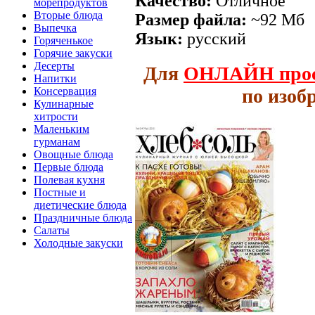
Качество:
Отличное
морепродуктов
Вторые блюда
Размер файла:
~92 Мб
Выпечка
Язык:
русский
Горяченькое
Горячие закуски
Десерты
Для
ОНЛАЙН
про
Напитки
по изоб
Консервация
Кулинарные
хитрости
Маленьким
гурманам
Овощные блюда
Первые блюда
Полевая кухня
Постные и
диетические блюда
Праздничные блюда
Салаты
Холодные закуски