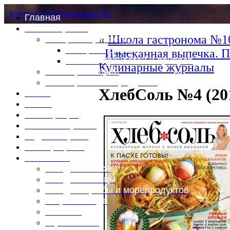
Комментарии
Рецепты по Rss
Главная
Это интересно
«
Школа гастронома №10
Специи и пряности
Специи и диета
Изысканная выпечка. 
Каталог пряностей и приправ
Кулинарные журналы
Таблица калорий
Таблица массы продуктов
ХлебСоль №4 (20
Войти
Выйти
Регистрация
Забыли пароль?
Задать пароль
Ваш профиль
Фотоменю
Блюда из мяса
Блюда из птицы
Блюда из рыбы и морепродуктов
Вторые блюда
Выпечка
Горяченькое